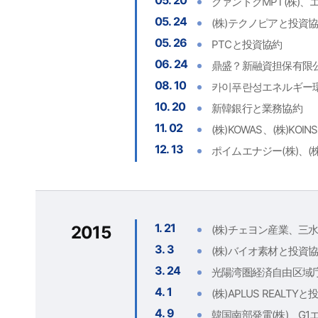
05. 20
クァンドクMPT(株)
05. 24
(株)テクノピアと投資
05. 26
PTCと投資協約
06. 24
鼎盛？新融資担保有限公
08. 10
카이푸란성エネルギー環
10. 20
新韓銀行と業務協約
11. 02
(株)KOWAS、(株)KO
12. 13
ポイムエナジー(株)、
1. 21
2015
(株)チェヨン産業、三水
3. 3
(株)バイオ素材と投資
3. 24
光陽湾圏経済自由区域庁
4. 1
(株)APLUS REALT
4. 9
韓国南部発電(株)、G