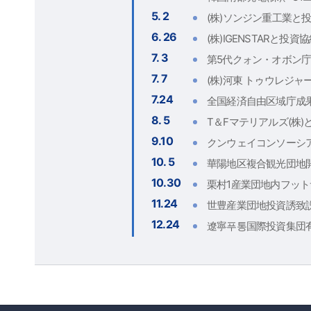
5. 2
(株)ソンジン重工業と
6. 26
(株)IGENSTARと投資
7. 3
第5代クォン・オボン
7. 7
(株)河東 トゥウレジャ
7.24
全国経済自由区域庁成
8. 5
T＆Fマテリアルズ(株
9.10
クンウェイコンソーシ
10. 5
華陽地区複合観光団地
10.30
栗村1産業団地内フッ
11.24
世豊産業団地投資誘致説明
12.24
遼寧푸통国際投資集団