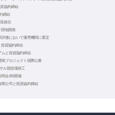
投資協約締結
協約締結
庁長就任
ー団地開発
果評価において優秀機関に選定
)と投資協約締結
アムと投資協約締結
開発プロジェクト国際公募
トサル競技場竣工
会(IR)開催
有限公司と投資協約締結