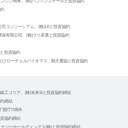
、エンジン商事、(株)ハンソンスチールと投資協約
協約
司コンソーシアム、(株)LKと投資協約
保有限公司、(株)ウリ産業と投資協約
INSと投資協約
(株)グローチェルバイオマス、順天農協と投資協約
鐵工コリア、(株)未来SIと投資協約締結
協約締結
 開庁11周年
Yと投資協約締結
1エナジーホールディングス(株)と投資協約締結