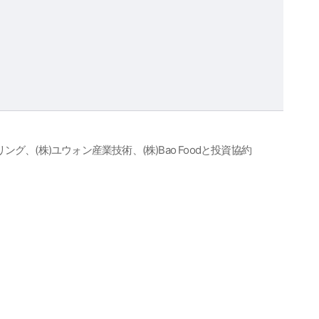
グ、(株)ユウォン産業技術、(株)Bao Foodと投資協約