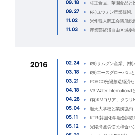
09. 18
桂王食品、華園食品と
09. 27
(株)ユウォン産業技術、
11. 02
米州韓人商工会議所総
11. 03
産業部経済自由区域委員
02. 24
2016
(株)サムグン産業、(株
03. 18
(株)エースグローバル
03. 21
POSCO光陽創造経済
04. 18
V3 Water Internatio
04. 28
(有)KMコリア、タウリ
05. 04
順天大学校と業務協約
05. 11
KTR(韓国化学融合試
05. 12
光陽湾圏労使民和合ハ