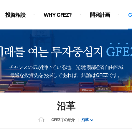
投資相談
WHY GFEZ?
開発計画
チャンスの扉が開いている地、光陽湾圏経済自由区域
最適な投資先をお探しであれば、結論はGFEZです。
沿革
GFEZ庁の紹介
沿革