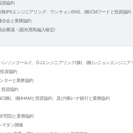
投資協約
(株)PKエンジニアリング、ウンチョンENG、(株)CMフードと投資協約
連合会と業務協約
会審議・議決(莖島編入確定)
)ハンソンゴールド、DJエンジニアリング(株)、(株)シニョンエンジニアリン
と投資協約
センターと業務協約
nalと投資協約
NC(株)、(株)HAMと投資協約、及び(株)ハナ銀行と業務協約
験研究院)と業務協約
ンマダン開催