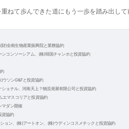
を重ねて歩んできた道にもう一歩を踏み出して
、(財)全南生物産業振興院と業務協約
ンコンソーシアム、(株)韓国チャンホと投資協約
協約
株)ウソンG&Fと投資協約
ナショナル、河南天上？物流発展有限公司と投資協約
ンタムエマスコリアと投資協約
ンマダン開催
.と投資協約
ーション、(株)アートオン、(株)ウディンコスメチックと投資協約