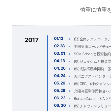
慎重に慎重
01.12
2017
(財)全南テクノパーク
02.28
中国安徽コールドチェー
03. 01
SSM Schoolと投資協約
04. 13
(株)ジェイケムと投資
04. 20
(株)光陽湾産業開発、(
04. 24
カボニクス・インター
05. 26
(株)OEC、(株)クォ
05. 26
光陽湾圏労使民和合ハ
06. 23
Boruta-Zachem S.A
06. 30
(株)チャウォンソリュ