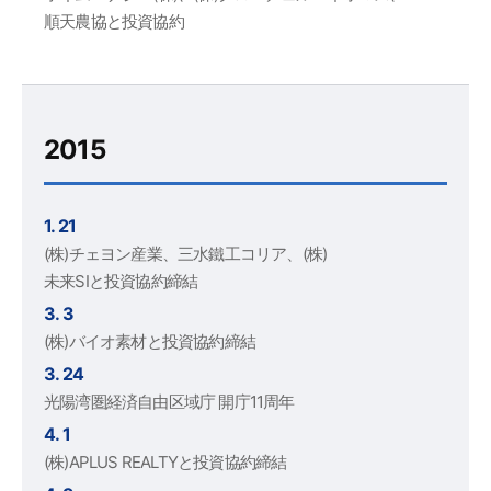
順天農協と投資協約
2015
1. 21
(株)チェヨン産業、三水鐵工コリア、(株)
未来SIと投資協約締結
3. 3
(株)バイオ素材と投資協約締結
3. 24
光陽湾圏経済自由区域庁 開庁11周年
4. 1
(株)APLUS REALTYと投資協約締結