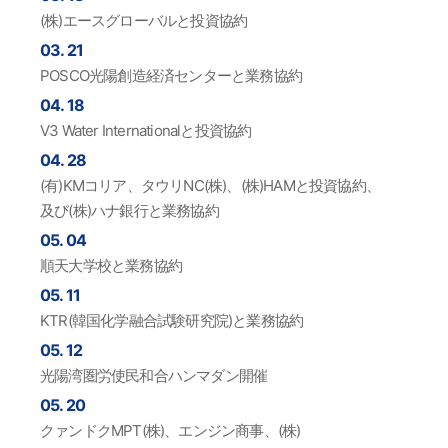
(株)エースグローバルと投資協約
03. 21
POSCO光陽創造経済センターと業務協約
04. 18
V3 Water Internationalと投資協約
04. 28
(有)KMコリア、タウリNC(株)、(株)HAMと投資協約、
及び(株)ハナ銀行と業務協約
05. 04
順天大学校と業務協約
05. 11
KTR(韓国化学融合試験研究院)と業務協約
05. 12
光陽湾圏労使民和合ハンマダン開催
05. 20
クァンドクMPT(株)、エンジン商事、(株)