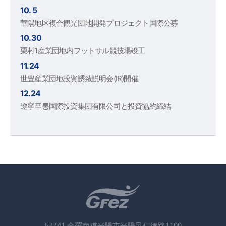
10. 5
華陽地区複合観光団地開発プロジェクト国際公募
10.30
栗村1産業団地内フットサル競技場竣工
11.24
世豊産業団地投資誘致説明会(IR)開催
12.24
遼寧푸통国際投資集団有限公司と投資協約締結
57741 全羅南道光陽市光陽邑仁徳路1100