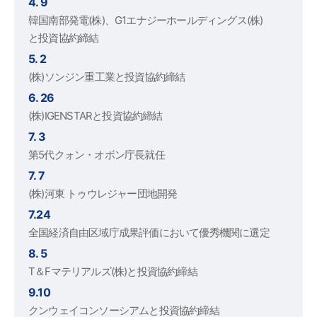
4. 9
韓国南部発電(株)、G1エナジーホールディングス(株)
と投資協約締結
5. 2
(株)ソンジン重工業と投資協約締結
6. 26
(株)IGENSTARと投資協約締結
7. 3
第5代クォン・オボン庁長就任
7. 7
(株)河東 トゥウレジャー団地開発
7.24
全国経済自由区域庁成果評価において優秀機関に選定
8. 5
T＆Fマテリアルズ(株)と投資協約締結
9.10
クンウェイコンソーシアムと投資協約締結