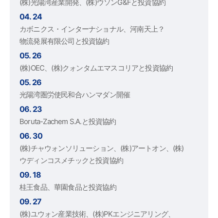
(株)光陽湾産業開発、(株)ウソンG&Fと投資協約
04. 24
カボニクス・インターナショナル、河南天上？
物流発展有限公司と投資協約
05. 26
(株)OEC、(株)クォンタムエマスコリアと投資協約
05. 26
光陽湾圏労使民和合ハンマダン開催
06. 23
Boruta-Zachem S.A.と投資協約
06. 30
(株)チャウォンソリューション、(株)アートオン、(株)
ウディンコスメチックと投資協約
09. 18
桂王食品、華園食品と投資協約
09. 27
(株)ユウォン産業技術、(株)PKエンジニアリング、