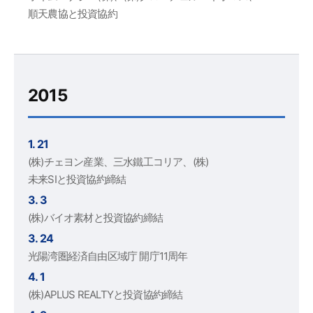
順天農協と投資協約
2015
1. 21
(株)チェヨン産業、三水鐵工コリア、(株)
未来SIと投資協約締結
3. 3
(株)バイオ素材と投資協約締結
3. 24
光陽湾圏経済自由区域庁 開庁11周年
4. 1
(株)APLUS REALTYと投資協約締結