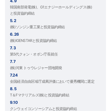
4. 9
韓国南部発電(株)、G1エナジーホールディングス(株)
と投資協約締結
5. 2
(株)ソンジン重工業と投資協約締結
6. 26
(株)IGENSTARと投資協約締結
7. 3
第5代クォン・オボン庁長就任
7. 7
(株)河東 トゥウレジャー団地開発
7.24
全国経済自由区域庁成果評価において優秀機関に選定
8. 5
T＆Fマテリアルズ(株)と投資協約締結
9.10
クンウェイコンソーシアムと投資協約締結