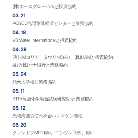
(株)エースグローバルと投資協約
03. 21
POSCO光陽創造経済センターと業務協約
04. 18
V3 Water Internationalと投資協約
04. 28
(有)KMコリア、タウリNC(株)、(株)HAMと投資協約、
及び(株)ハナ銀行と業務協約
05. 04
順天大学校と業務協約
05. 11
KTR(韓国化学融合試験研究院)と業務協約
05. 12
光陽湾圏労使民和合ハンマダン開催
05. 20
クァンドクMPT(株)、エンジン商事、(株)