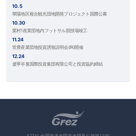
10. 5
華陽地区複合観光団地開発プロジェクト国際公募
10.30
栗村1産業団地内フットサル競技場竣工
11.24
世豊産業団地投資誘致説明会(IR)開催
12.24
遼寧푸통国際投資集団有限公司と投資協約締結
57741 全羅南道光陽市光陽邑仁徳路1100