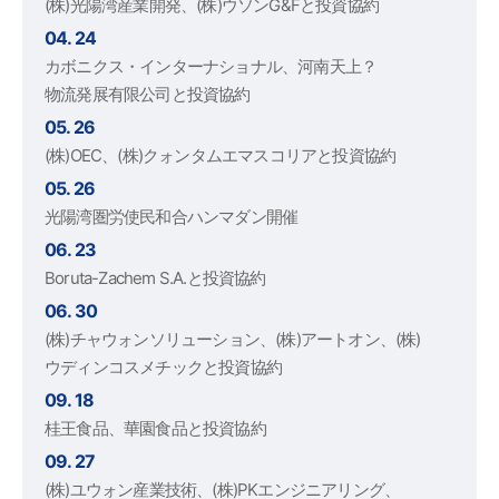
(株)光陽湾産業開発、(株)ウソンG&Fと投資協約
04. 24
カボニクス・インターナショナル、河南天上？
物流発展有限公司と投資協約
05. 26
(株)OEC、(株)クォンタムエマスコリアと投資協約
05. 26
光陽湾圏労使民和合ハンマダン開催
06. 23
Boruta-Zachem S.A.と投資協約
06. 30
(株)チャウォンソリューション、(株)アートオン、(株)
ウディンコスメチックと投資協約
09. 18
桂王食品、華園食品と投資協約
09. 27
(株)ユウォン産業技術、(株)PKエンジニアリング、