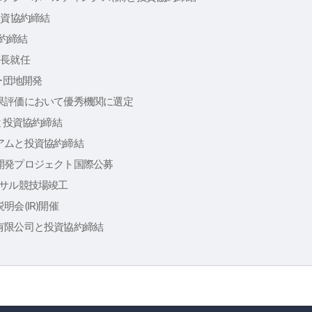
投資協約締結
協約締結
庁長就任
ー団地開発
果評価において優秀機関に選定
)と投資協約締結
アムと投資協約締結
開発プロジェクト国際公募
トサル競技場竣工
会(IR)開催
有限公司と投資協約締結