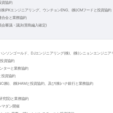
投資協約
(株)PKエンジニアリング、ウンチョンENG、(株)CMフードと投資協約
連合会と業務協約
会審議・議決(莖島編入確定)
)ハンソンゴールド、DJエンジニアリング(株)、(株)シニョンエンジニアリン
と投資協約
センターと業務協約
nalと投資協約
NC(株)、(株)HAMと投資協約、及び(株)ハナ銀行と業務協約
験研究院)と業務協約
ンマダン開催