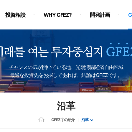
投資相談
WHY GFEZ?
開発計画
チャンスの扉が開いている地、光陽湾圏経済自由区域
最適な投資先をお探しであれば、結論はGFEZです。
沿革
GFEZ庁の紹介
沿革