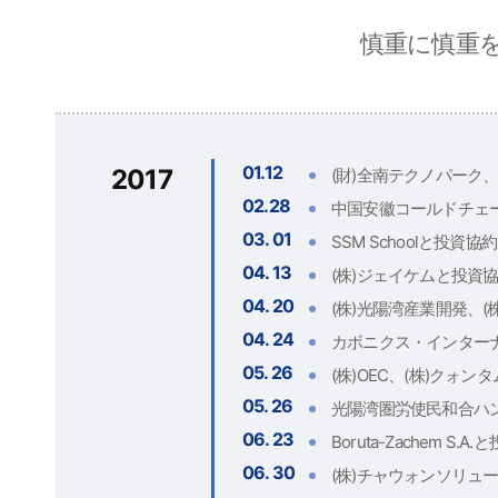
慎重に慎重
01.12
2017
(財)全南テクノパーク
02.28
中国安徽コールドチェー
03. 01
SSM Schoolと投資協約
04. 13
(株)ジェイケムと投資
04. 20
(株)光陽湾産業開発、(
04. 24
カボニクス・インター
05. 26
(株)OEC、(株)クォ
05. 26
光陽湾圏労使民和合ハ
06. 23
Boruta-Zachem S.A
06. 30
(株)チャウォンソリュ