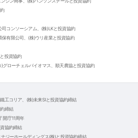
、エンジン商事、(株)ハンソンスチールと投資協約
協約
司コンソーシアム、(株)LKと投資協約
保有限公司、(株)ウリ産業と投資協約
INSと投資協約
(株)グローチェルバイオマス、順天農協と投資協約
鐵工コリア、(株)未来SIと投資協約締結
協約締結
 開庁11周年
Yと投資協約締結
1エナジーホールディングス(株)と投資協約締結