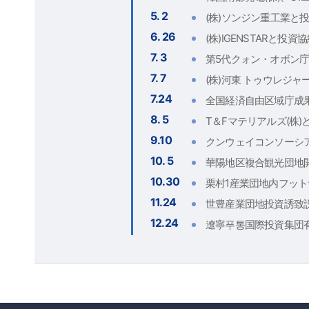
5. 2
(株)ソンジン重工業と
6. 26
(株)IGENSTARと投資
7. 3
第5代クォン・オボン
7. 7
(株)河東 トゥウレジャ
7.24
全国経済自由区域庁成
8. 5
T＆Fマテリアルズ(株
9.10
クンウェイコンソーシ
10. 5
華陽地区複合観光団地
10.30
栗村1産業団地内フッ
11.24
世豊産業団地投資誘致説明
12.24
遼寧푸통国際投資集団