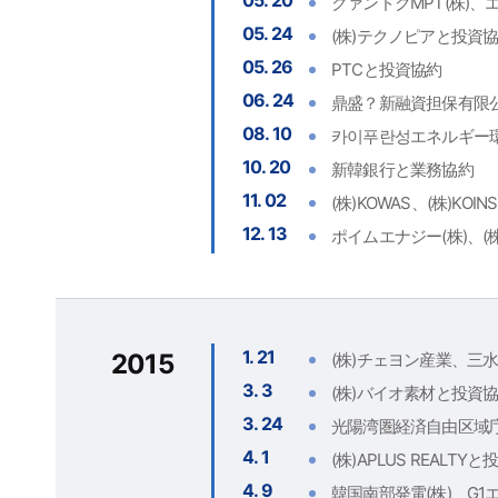
05. 20
クァンドクMPT(株)
05. 24
(株)テクノピアと投資
05. 26
PTCと投資協約
06. 24
鼎盛？新融資担保有限公
08. 10
카이푸란성エネルギー環
10. 20
新韓銀行と業務協約
11. 02
(株)KOWAS、(株)KO
12. 13
ポイムエナジー(株)、
1. 21
2015
(株)チェヨン産業、三水
3. 3
(株)バイオ素材と投資
3. 24
光陽湾圏経済自由区域庁
4. 1
(株)APLUS REALT
4. 9
韓国南部発電(株)、G