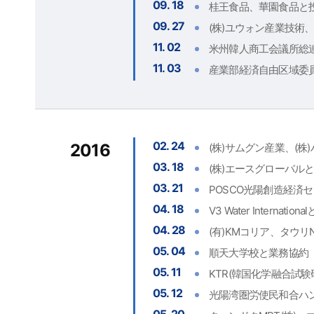
09. 18
桂王食品、華園食品と
09. 27
(株)ユウォン産業技術、
11. 02
米州韓人商工会議所総
11. 03
産業部経済自由区域委員
02. 24
2016
(株)サムグン産業、(株
03. 18
(株)エースグローバル
03. 21
POSCO光陽創造経済
04. 18
V3 Water Internatio
04. 28
(有)KMコリア、タウリ
05. 04
順天大学校と業務協約
05. 11
KTR(韓国化学融合試
05. 12
光陽湾圏労使民和合ハ