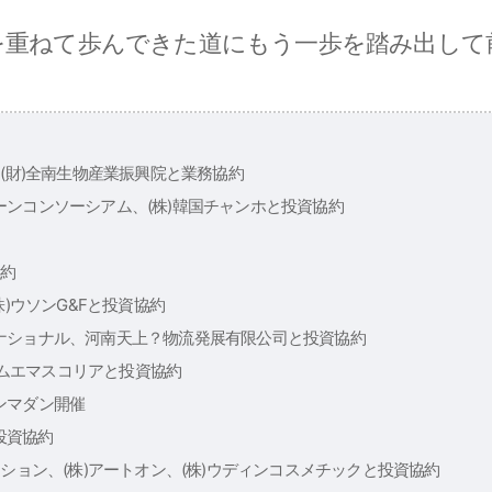
を重ねて歩んできた道にもう一歩を踏み出して
、(財)全南生物産業振興院と業務協約
ンコンソーシアム、(株)韓国チャンホと投資協約
協約
株)ウソンG&Fと投資協約
ナショナル、河南天上？物流発展有限公司と投資協約
ンタムエマスコリアと投資協約
ンマダン開催
.と投資協約
ーション、(株)アートオン、(株)ウディンコスメチックと投資協約