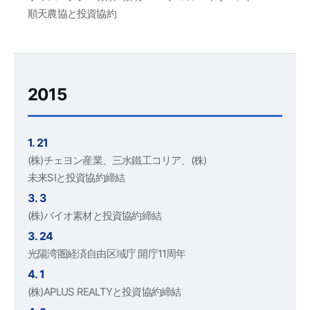
順天農協と投資協約
2015
1. 21
(株)チェヨン産業、三水鐵工コリア、(株)
未来SIと投資協約締結
3. 3
(株)バイオ素材と投資協約締結
3. 24
光陽湾圏経済自由区域庁 開庁11周年
4. 1
(株)APLUS REALTYと投資協約締結