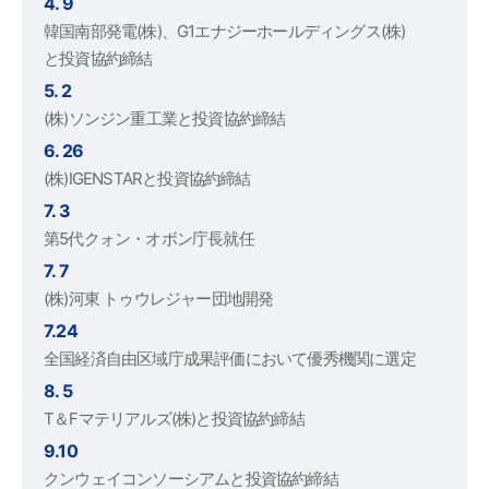
4. 9
韓国南部発電(株)、G1エナジーホールディングス(株)
と投資協約締結
5. 2
(株)ソンジン重工業と投資協約締結
6. 26
(株)IGENSTARと投資協約締結
7. 3
第5代クォン・オボン庁長就任
7. 7
(株)河東 トゥウレジャー団地開発
7.24
全国経済自由区域庁成果評価において優秀機関に選定
8. 5
T＆Fマテリアルズ(株)と投資協約締結
9.10
クンウェイコンソーシアムと投資協約締結