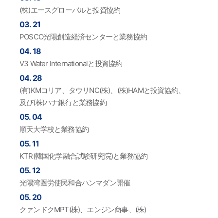
(株)エースグローバルと投資協約
03. 21
POSCO光陽創造経済センターと業務協約
04. 18
V3 Water Internationalと投資協約
04. 28
(有)KMコリア、タウリNC(株)、(株)HAMと投資協約、
及び(株)ハナ銀行と業務協約
05. 04
順天大学校と業務協約
05. 11
KTR(韓国化学融合試験研究院)と業務協約
05. 12
光陽湾圏労使民和合ハンマダン開催
05. 20
クァンドクMPT(株)、エンジン商事、(株)