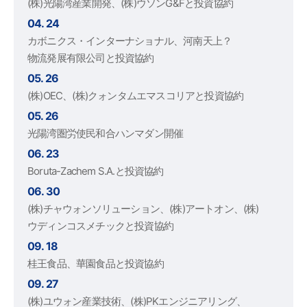
(株)光陽湾産業開発、(株)ウソンG&Fと投資協約
04. 24
カボニクス・インターナショナル、河南天上？
物流発展有限公司と投資協約
05. 26
(株)OEC、(株)クォンタムエマスコリアと投資協約
05. 26
光陽湾圏労使民和合ハンマダン開催
06. 23
Boruta-Zachem S.A.と投資協約
06. 30
(株)チャウォンソリューション、(株)アートオン、(株)
ウディンコスメチックと投資協約
09. 18
桂王食品、華園食品と投資協約
09. 27
(株)ユウォン産業技術、(株)PKエンジニアリング、