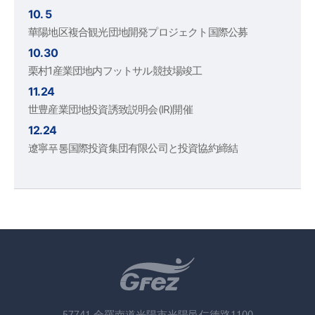
10. 5
華陽地区複合観光団地開発プロジェクト国際公募
10.30
栗村1産業団地内フットサル競技場竣工
11.24
世豊産業団地投資誘致説明会(IR)開催
12.24
遼寧푸통国際投資集団有限公司と投資協約締結
57741 全羅南道光陽市光陽邑仁徳路1100