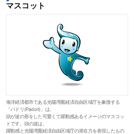
マスコット
海洋経済都市である光陽湾圏経済自由区域庁を象徴する
「パドリ(Padori)」は、
頭が波の形をした可愛くて躍動感あるイメージのマスコッ
トです。頭の波は、
躍動感と光陽湾圏経済自由区域庁の潜在力を表現したもの