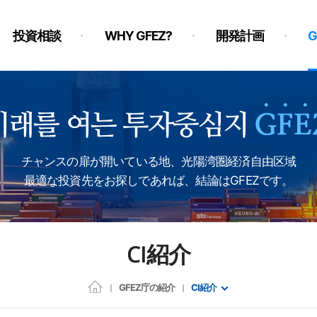
投資相談
WHY GFEZ?
開発計画
チャンスの扉が開いている地、光陽湾圏経済自由区域
最適な投資先をお探しであれば、結論はGFEZです。
CI紹介
GFEZ庁の紹介
CI紹介