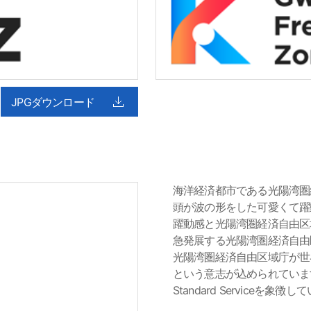
JPGダウンロード
海洋経済都市である光陽湾圏経
頭が波の形をした可愛くて躍
躍動感と光陽湾圏経済自由区
急発展する光陽湾圏経済自由
光陽湾圏経済自由区域庁が世
という意志が込められています
Standard Serviceを象徴