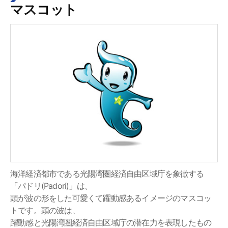
マスコット
海洋経済都市である光陽湾圏経済自由区域庁を象徴する
「パドリ(Padori)」は、
頭が波の形をした可愛くて躍動感あるイメージのマスコッ
トです。頭の波は、
躍動感と光陽湾圏経済自由区域庁の潜在力を表現したもの