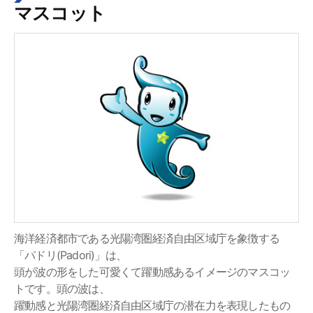
マスコット
海洋経済都市である光陽湾圏経済自由区域庁を象徴する
「パドリ(Padori)」は、
頭が波の形をした可愛くて躍動感あるイメージのマスコッ
トです。頭の波は、
躍動感と光陽湾圏経済自由区域庁の潜在力を表現したもの