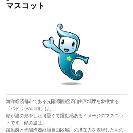
マスコット
海洋経済都市である光陽湾圏経済自由区域庁を象徴する
「パドリ(Padori)」は、
頭が波の形をした可愛くて躍動感あるイメージのマスコッ
トです。頭の波は、
躍動感と光陽湾圏経済自由区域庁の潜在力を表現したもの