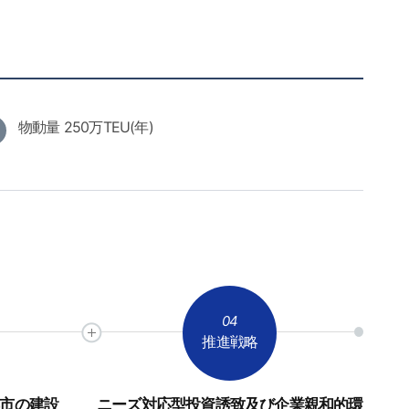
物動量 250万TEU(年)
04
推進戦略
市の建設
ニーズ対応型投資誘致及び企業親和的環