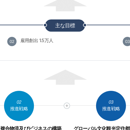
主な目標
雇用創出 1.5万人
02
03
02
03
推進戦略
推進戦略
ア複合物流及びビジネスの構築
グローバル文化観光定住都