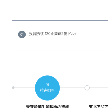
投資誘致 120企業(52億ドル)
01
01
推進戦略
未来産業生産基地の造成
東北アジ