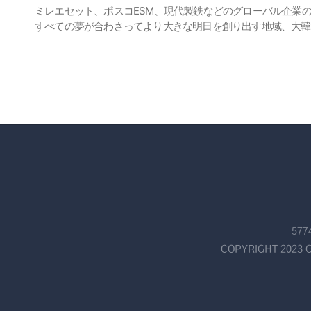
ミレエセット、ポスコESM、現代製鉄などのグローバル企業
すべての夢が合わさってより大きな明日を創り出す地域、大韓
57
COPYRIGHT 2023 