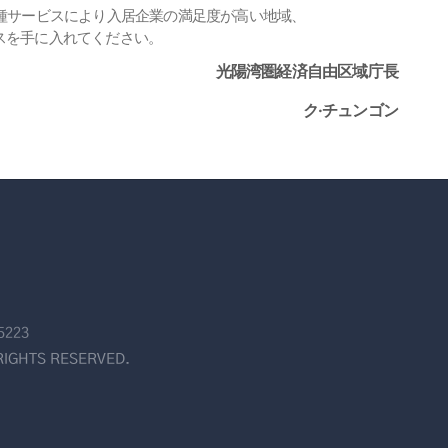
種サービスにより入居企業の満足度が高い地域、
スを手に入れてください。
光陽湾圏経済自由区域庁長
ク·チュンゴン
5223
RIGHTS RESERVED.