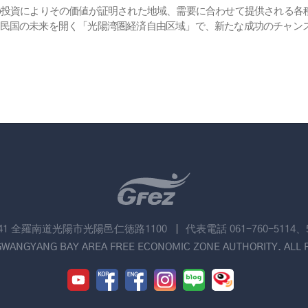
の投資によりその価値が証明された地域、需要に合わせて提供される各
民国の未来を開く「光陽湾圏経済自由区域」で、新たな成功のチャン
741 全羅南道光陽市光陽邑仁徳路1100
代表電話 061-760-5114、
GWANGYANG BAY AREA FREE ECONOMIC ZONE AUTHORITY. ALL 