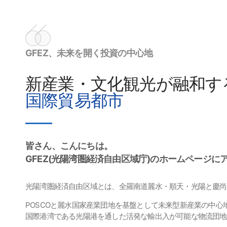
GFEZ、未来を開く投資の中心地
新産業・文化観光が融和す
国際貿易都市
皆さん、こんにちは。
GFEZ(光陽湾圏経済自由区域庁)のホームページ
光陽湾圏経済自由区域とは、全羅南道麗水・順天・光陽と慶尚
POSCOと麗水国家産業団地を基盤として未来型新産業の中
国際港湾である光陽港を通した活発な輸出入が可能な物流団地