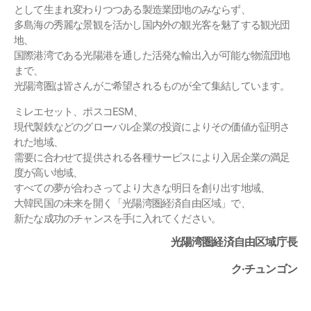
として生まれ変わりつつある製造業団地のみならず、
多島海の秀麗な景観を活かし国内外の観光客を魅了する観光団
地、
国際港湾である光陽港を通した活発な輸出入が可能な物流団地
まで、
光陽湾圏は皆さんがご希望されるものが全て集結しています。
ミレエセット、ポスコESM、
現代製鉄などのグローバル企業の投資によりその価値が証明さ
れた地域、
需要に合わせて提供される各種サービスにより入居企業の満足
度が高い地域、
すべての夢が合わさってより大きな明日を創り出す地域、
大韓民国の未来を開く「光陽湾圏経済自由区域」で、
新たな成功のチャンスを手に入れてください。
光陽湾圏経済自由区域庁長
ク·チュンゴン