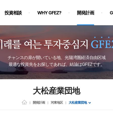
投資相談
WHY GFEZ?
開発計画
チャンスの扉が開いている地、光陽湾圏経済自由区域
最適な投資先をお探しであれば、結論はGFEZです。
大松産業団地
開発計画
河東地区
大松産業団地