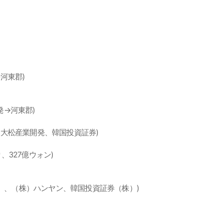
発→河東郡)
開発→河東郡)
河東郡、大松産業開発、韓国投資証券)
千㎡、327億ウォン)
開発（株）、（株）ハンヤン、韓国投資証券（株）)