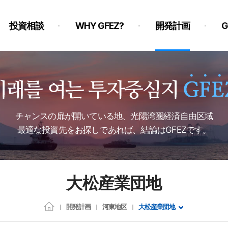
投資相談
WHY GFEZ?
開発計画
チャンスの扉が開いている地、光陽湾圏経済自由区域
最適な投資先をお探しであれば、結論はGFEZです。
大松産業団地
開発計画
河東地区
大松産業団地