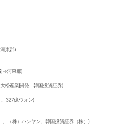
発→河東郡)
開発→河東郡)
河東郡、大松産業開発、韓国投資証券)
千㎡、327億ウォン)
開発（株）、（株）ハンヤン、韓国投資証券（株）)