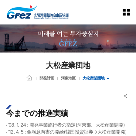
大松産業団地
開発計画
河東地区
大松産業団地
今までの推進実績
’08. 1. 24 : 開発事業施行者の指定(河東郡、大松産業開発)
’12. 4. 5 : 金融意向書の発給(韓国投資証券→大松産業開発)