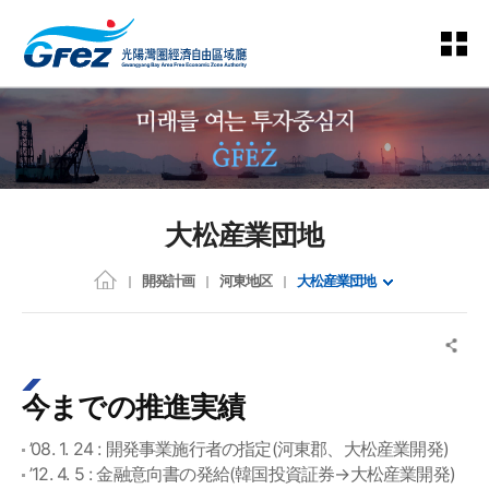
大松産業団地
開発計画
河東地区
大松産業団地
今までの推進実績
’08. 1. 24 : 開発事業施行者の指定(河東郡、大松産業開発)
’12. 4. 5 : 金融意向書の発給(韓国投資証券→大松産業開発)