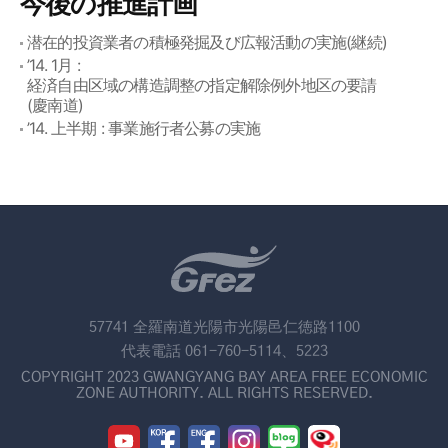
今後の推進計画
潜在的投資業者の積極発掘及び広報活動の実施(継続)
’14. 1月 :
経済自由区域の構造調整の指定解除例外地区の要請
(慶南道)
’14. 上半期 : 事業施行者公募の実施
57741 全羅南道光陽市光陽邑仁徳路1100
代表電話 061-760-5114、5223
COPYRIGHT 2023 GWANGYANG BAY AREA FREE ECONOMIC
ZONE AUTHORITY. ALL RIGHTS RESERVED.