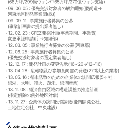
(68万坪/299億ウォン中65万坪/270億ウォン支給)
’09. 06. 05 : 優先交渉対象者の解約通知(慶尚道→
河東地区開発事業団(株))
’09. 09. 11 : 事業施行者募集の公募
(事業計画書の提出業者無し)
’12. 02. 23 : GFEZ開発計画(事業期間、事業費)
変更承認申請(庁→知経部)
’12. 03. 05 : 事業施行者募集の公募(河東郡)
’12. 06. 25 : 事業施行者募集の公募
(優先交渉対象者の選定業者無し)
’12. 12. 17 : 開発計画の変更告示(’16~’20→’12~’16)
’13. 04. 28 : 広報物及び参加意向書の発送(270以上の業者)
’13. 05. 16 : 都市誘致のための企業体の訪問広報(5ヶ社 :
錦湖、大明、韓火、茂朱、錦湖産業)
’13. 11. 08 : 経済自由区域の構造調整の推進計画
(指定解除の例外地区対象)
’13. 11. 27 : 企業体の訪問投資誘致(慶南開発公社、
土地住宅公社、中央建設)