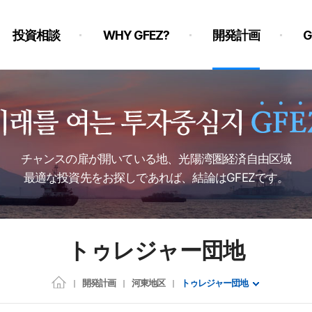
投資相談
WHY GFEZ?
開発計画
チャンスの扉が開いている地、光陽湾圏経済自由区域
最適な投資先をお探しであれば、結論はGFEZです。
トゥレジャー団地
開発計画
河東地区
トゥレジャー団地