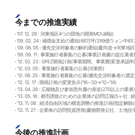
今までの推進実績
’07. 12. 28 : 河東地区4つの団地の開発MOU締結
’09. 02. 24 : 補償金支給の通知(68万坪/299億ウォン中
’09. 06. 05 : 優先交渉対象者の解約通知(慶尚道→河東地
’09. 09. 11 : 事業施行者募集の公募(事業計画書の提出業者
’12. 02. 23 : GFEZ開発計画(事業期間、事業費)変更承認
’12. 03. 05 : 事業施行者募集の公募(河東郡)
’12. 06. 25 : 事業施行者募集の公募(優先交渉対象者の選
’12. 12. 17 : 開発計画の変更告示(’16~’20→’12~’16)
’13. 04. 28 : 広報物及び参加意向書の発送(270以上の業者)
’13. 05. 16 : 都市誘致のための企業体の訪問広報(5ヶ
’13. 11. 08 : 経済自由区域の構造調整の推進計画(指定
’13. 11. 27 : 企業体の訪問投資誘致(慶南開発公社、土
今後の推進計画