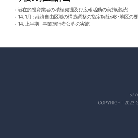
潜在的投資業者の積極発掘及び広報活動の実施(継続)
’14. 1月 : 経済自由区域の構造調整の指定解除例外地区の要
’14. 上半期 : 事業施行者公募の実施
57
COPYRIGHT 2023 