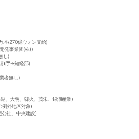
65万坪/270億ウォン支給)
区開発事業団(株))
無し)
申請(庁→知経部)
定業者無し)
社 : 錦湖、大明、韓火、茂朱、錦湖産業)
解除の例外地区対象)
地住宅公社、中央建設)