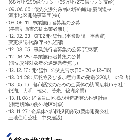
(68万坪/299億ウォン中65万坪/270億ウォン支給)
’09. 06. 05 : 優先交渉対象者の解約通知(慶尚道→
河東地区開発事業団(株))
’09. 09. 11 : 事業施行者募集の公募
(事業計画書の提出業者無し)
’12. 02. 23 : GFEZ開発計画(事業期間、事業費)
変更承認申請(庁→知経部)
’12. 03. 05 : 事業施行者募集の公募(河東郡)
’12. 06. 25 : 事業施行者募集の公募
(優先交渉対象者の選定業者無し)
’12. 12. 17 : 開発計画の変更告示(’16~’20→’12~’16)
’13. 04. 28 : 広報物及び参加意向書の発送(270以上の業者)
’13. 05. 16 : 都市誘致のための企業体の訪問広報(5ヶ社 :
錦湖、大明、韓火、茂朱、錦湖産業)
’13. 11. 08 : 経済自由区域の構造調整の推進計画
(指定解除の例外地区対象)
’13. 11. 27 : 企業体の訪問投資誘致(慶南開発公社、
土地住宅公社、中央建設)