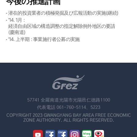
今後の推進計画
潜在的投資業者の積極発掘及び広報活動の実施(継続)
’14. 1月 :
経済自由区域の構造調整の指定解除例外地区の要請
(慶南道)
’14. 上半期 : 事業施行者公募の実施
57741 全羅南道光陽市光陽邑仁徳路1100
代表電話 061-760-5114、5223
COPYRIGHT 2023 GWANGYANG BAY AREA FREE ECONOMIC
ZONE AUTHORITY. ALL RIGHTS RESERVED.