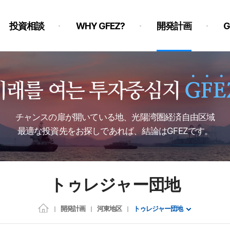
投資相談
WHY GFEZ?
開発計画
チャンスの扉が開いている地、光陽湾圏経済自由区域
最適な投資先をお探しであれば、結論はGFEZです。
トゥレジャー団地
開発計画
河東地区
トゥレジャー団地