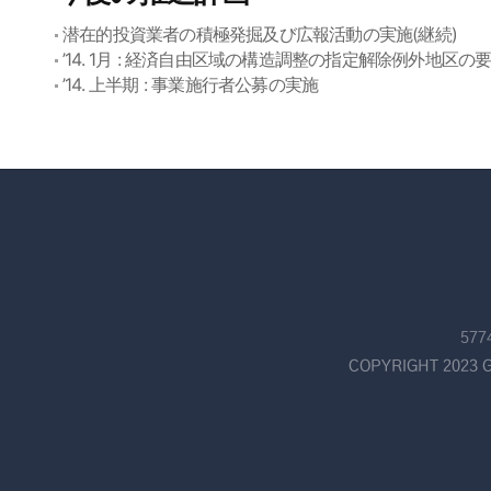
潜在的投資業者の積極発掘及び広報活動の実施(継続)
’14. 1月 : 経済自由区域の構造調整の指定解除例外地区の要
’14. 上半期 : 事業施行者公募の実施
57
COPYRIGHT 2023 