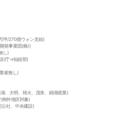
65万坪/270億ウォン支給)
区開発事業団(株))
無し)
申請(庁→知経部)
定業者無し)
社 : 錦湖、大明、韓火、茂朱、錦湖産業)
解除の例外地区対象)
地住宅公社、中央建設)