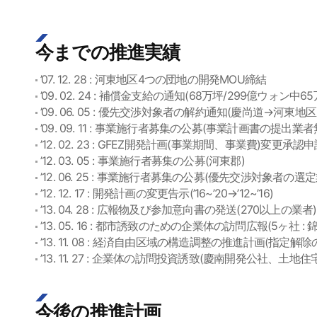
今までの推進実績
’07. 12. 28 : 河東地区4つの団地の開発MOU締結
’09. 02. 24 : 補償金支給の通知(68万坪/299億ウォン中
’09. 06. 05 : 優先交渉対象者の解約通知(慶尚道→河東地
’09. 09. 11 : 事業施行者募集の公募(事業計画書の提出業者
’12. 02. 23 : GFEZ開発計画(事業期間、事業費)変更承認
’12. 03. 05 : 事業施行者募集の公募(河東郡)
’12. 06. 25 : 事業施行者募集の公募(優先交渉対象者の選
’12. 12. 17 : 開発計画の変更告示(’16~’20→’12~’16)
’13. 04. 28 : 広報物及び参加意向書の発送(270以上の業者)
’13. 05. 16 : 都市誘致のための企業体の訪問広報(5ヶ
’13. 11. 08 : 経済自由区域の構造調整の推進計画(指定
’13. 11. 27 : 企業体の訪問投資誘致(慶南開発公社、土
今後の推進計画