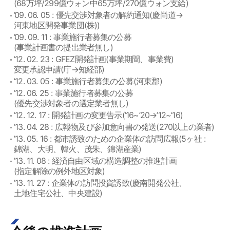
(68万坪/299億ウォン中65万坪/270億ウォン支給)
’09. 06. 05 : 優先交渉対象者の解約通知(慶尚道→
河東地区開発事業団(株))
’09. 09. 11 : 事業施行者募集の公募
(事業計画書の提出業者無し)
’12. 02. 23 : GFEZ開発計画(事業期間、事業費)
変更承認申請(庁→知経部)
’12. 03. 05 : 事業施行者募集の公募(河東郡)
’12. 06. 25 : 事業施行者募集の公募
(優先交渉対象者の選定業者無し)
’12. 12. 17 : 開発計画の変更告示(’16~’20→’12~’16)
’13. 04. 28 : 広報物及び参加意向書の発送(270以上の業者)
’13. 05. 16 : 都市誘致のための企業体の訪問広報(5ヶ社 :
錦湖、大明、韓火、茂朱、錦湖産業)
’13. 11. 08 : 経済自由区域の構造調整の推進計画
(指定解除の例外地区対象)
’13. 11. 27 : 企業体の訪問投資誘致(慶南開発公社、
土地住宅公社、中央建設)