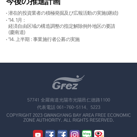
今後の推進計画
潜在的投資業者の積極発掘及び広報活動の実施(継続)
’14. 1月 :
経済自由区域の構造調整の指定解除例外地区の要請
(慶南道)
’14. 上半期 : 事業施行者公募の実施
57741 全羅南道光陽市光陽邑仁徳路1100
代表電話 061-760-5114、5223
COPYRIGHT 2023 GWANGYANG BAY AREA FREE ECONOMIC
ZONE AUTHORITY. ALL RIGHTS RESERVED.