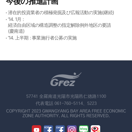
今後の推進計画
潜在的投資業者の積極発掘及び広報活動の実施(継続)
’14. 1月 :
経済自由区域の構造調整の指定解除例外地区の要請
(慶南道)
’14. 上半期 : 事業施行者公募の実施
57741 全羅南道光陽市光陽邑仁徳路1100
代表電話 061-760-5114、5223
COPYRIGHT 2023 GWANGYANG BAY AREA FREE ECONOMIC
ZONE AUTHORITY. ALL RIGHTS RESERVED.