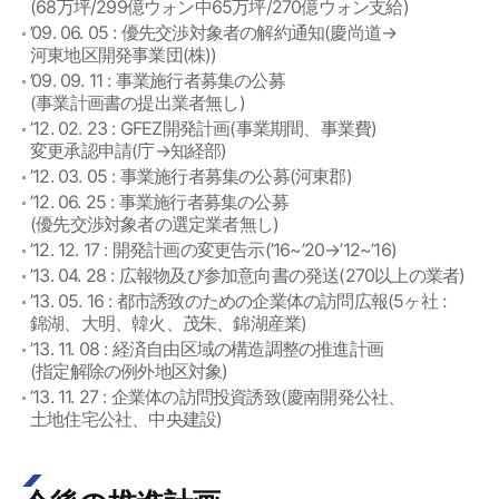
(68万坪/299億ウォン中65万坪/270億ウォン支給)
’09. 06. 05 : 優先交渉対象者の解約通知(慶尚道→
河東地区開発事業団(株))
’09. 09. 11 : 事業施行者募集の公募
(事業計画書の提出業者無し)
’12. 02. 23 : GFEZ開発計画(事業期間、事業費)
変更承認申請(庁→知経部)
’12. 03. 05 : 事業施行者募集の公募(河東郡)
’12. 06. 25 : 事業施行者募集の公募
(優先交渉対象者の選定業者無し)
’12. 12. 17 : 開発計画の変更告示(’16~’20→’12~’16)
’13. 04. 28 : 広報物及び参加意向書の発送(270以上の業者)
’13. 05. 16 : 都市誘致のための企業体の訪問広報(5ヶ社 :
錦湖、大明、韓火、茂朱、錦湖産業)
’13. 11. 08 : 経済自由区域の構造調整の推進計画
(指定解除の例外地区対象)
’13. 11. 27 : 企業体の訪問投資誘致(慶南開発公社、
土地住宅公社、中央建設)