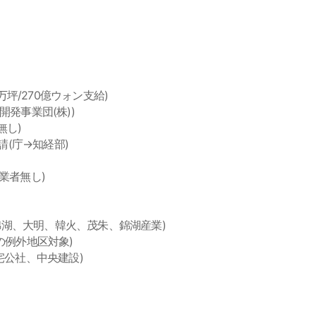
65万坪/270億ウォン支給)
区開発事業団(株))
無し)
申請(庁→知経部)
定業者無し)
社 : 錦湖、大明、韓火、茂朱、錦湖産業)
解除の例外地区対象)
地住宅公社、中央建設)