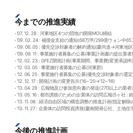
今までの推進実績
’07. 12. 28 : 河東地区4つの団地の開発MOU締結
’09. 02. 24 : 補償金支給の通知(68万坪/299億ウォン中
’09. 06. 05 : 優先交渉対象者の解約通知(慶尚道→河東地
’09. 09. 11 : 事業施行者募集の公募(事業計画書の提出業者
’12. 02. 23 : GFEZ開発計画(事業期間、事業費)変更承認
’12. 03. 05 : 事業施行者募集の公募(河東郡)
’12. 06. 25 : 事業施行者募集の公募(優先交渉対象者の選
’12. 12. 17 : 開発計画の変更告示(’16~’20→’12~’16)
’13. 04. 28 : 広報物及び参加意向書の発送(270以上の業者)
’13. 05. 16 : 都市誘致のための企業体の訪問広報(5ヶ
’13. 11. 08 : 経済自由区域の構造調整の推進計画(指定
’13. 11. 27 : 企業体の訪問投資誘致(慶南開発公社、土
今後の推進計画