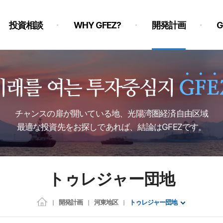
投資相談
WHY GFEZ?
開発計画
チャンスの扉が開いている地、光陽湾圏経済自由区域
最適な投資先をお探しであれば、結論はGFEZです。
トゥレジャー団地
開発計画
河東地区
トゥレジャー団地