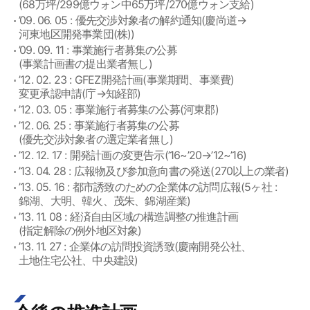
(68万坪/299億ウォン中65万坪/270億ウォン支給)
’09. 06. 05 : 優先交渉対象者の解約通知(慶尚道→
河東地区開発事業団(株))
’09. 09. 11 : 事業施行者募集の公募
(事業計画書の提出業者無し)
’12. 02. 23 : GFEZ開発計画(事業期間、事業費)
変更承認申請(庁→知経部)
’12. 03. 05 : 事業施行者募集の公募(河東郡)
’12. 06. 25 : 事業施行者募集の公募
(優先交渉対象者の選定業者無し)
’12. 12. 17 : 開発計画の変更告示(’16~’20→’12~’16)
’13. 04. 28 : 広報物及び参加意向書の発送(270以上の業者)
’13. 05. 16 : 都市誘致のための企業体の訪問広報(5ヶ社 :
錦湖、大明、韓火、茂朱、錦湖産業)
’13. 11. 08 : 経済自由区域の構造調整の推進計画
(指定解除の例外地区対象)
’13. 11. 27 : 企業体の訪問投資誘致(慶南開発公社、
土地住宅公社、中央建設)