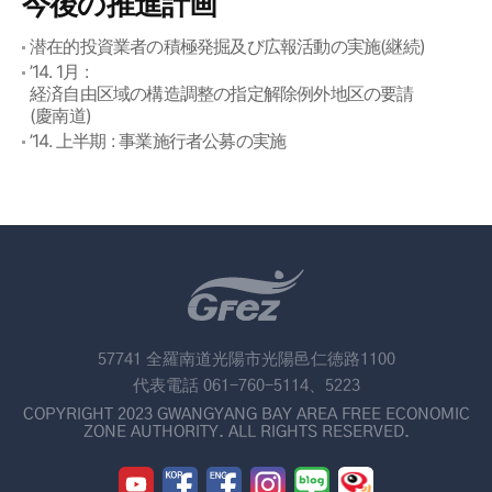
今後の推進計画
潜在的投資業者の積極発掘及び広報活動の実施(継続)
’14. 1月 :
経済自由区域の構造調整の指定解除例外地区の要請
(慶南道)
’14. 上半期 : 事業施行者公募の実施
57741 全羅南道光陽市光陽邑仁徳路1100
代表電話 061-760-5114、5223
COPYRIGHT 2023 GWANGYANG BAY AREA FREE ECONOMIC
ZONE AUTHORITY. ALL RIGHTS RESERVED.