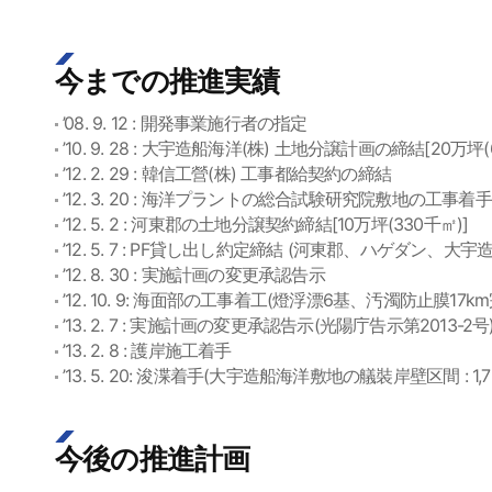
今までの推進実績
’08. 9. 12 : 開発事業施行者の指定
’10. 9. 28 : 大宇造船海洋(株) 土地分譲計画の締結[20万坪(
’12. 2. 29 : 韓信工營(株) 工事都給契約の締結
’12. 3. 20 : 海洋プラントの総合試験研究院敷地の工事着手
’12. 5. 2 : 河東郡の土地分譲契約締結[10万坪(330千㎡)]
’12. 5. 7 : PF貸し出し約定締結 (河東郡、ハゲダン
’12. 8. 30 : 実施計画の変更承認告示
’12. 10. 9: 海面部の工事着工(燈浮漂6基、汚濁防止膜17k
’13. 2. 7 : 実施計画の変更承認告示(光陽庁告示第2013-2号
’13. 2. 8 : 護岸施工着手
’13. 5. 20: 浚渫着手(大宇造船海洋敷地の艤裝岸壁区間 : 1,7
今後の推進計画