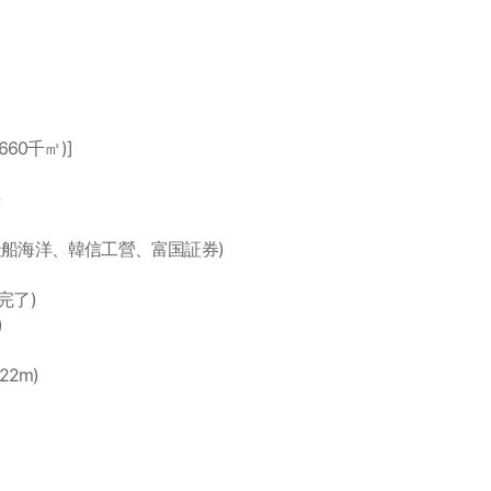
660千㎡)]
、大宇造船海洋、韓信工營、富国証券)
m完了)
)
22m)