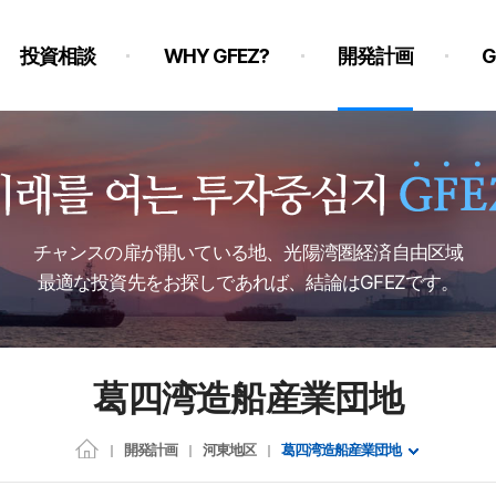
投資相談
WHY GFEZ?
開発計画
チャンスの扉が開いている地、光陽湾圏経済自由区域
最適な投資先をお探しであれば、結論はGFEZです。
葛四湾造船産業団地
開発計画
河東地区
葛四湾造船産業団地