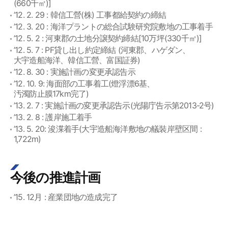
(660千㎡)]
’12. 2. 29 : 韓信工營(株) 工事都給契約の締結
’12. 3. 20 : 海洋プラントの総合試験研究院敷地の工事着手
’12. 5. 2 : 河東郡の土地分譲契約締結[10万坪(330千㎡)]
’12. 5. 7 : PF貸し出し約定締結 (河東郡、ハゲダン、
大宇造船海洋、韓信工營、富国証券)
’12. 8. 30 : 実施計画の変更承認告示
’12. 10. 9: 海面部の工事着工(燈浮漂6基、
汚濁防止膜17km完了)
’13. 2. 7 : 実施計画の変更承認告示(光陽庁告示第2013-2号)
’13. 2. 8 : 護岸施工着手
’13. 5. 20: 浚渫着手(大宇造船海洋敷地の艤裝岸壁区間 :
1,722m)
今後の推進計画
’15. 12月 : 産業団地の造成完了