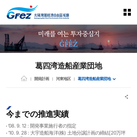
葛四湾造船産業団地
開発計画
河東地区
葛四湾造船産業団地
今までの推進実績
’08. 9. 12 : 開発事業施行者の指定
’10. 9. 28 : 大宇造船海洋(株) 土地分譲計画の締結[20万坪