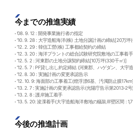
今までの推進実績
’08. 9. 12 : 開発事業施行者の指定
’10. 9. 28 : 大宇造船海洋(株) 土地分譲計画の締結[20万坪(
’12. 2. 29 : 韓信工營(株) 工事都給契約の締結
’12. 3. 20 : 海洋プラントの総合試験研究院敷地の工事着手
’12. 5. 2 : 河東郡の土地分譲契約締結[10万坪(330千㎡)]
’12. 5. 7 : PF貸し出し約定締結 (河東郡、ハゲダン
’12. 8. 30 : 実施計画の変更承認告示
’12. 10. 9: 海面部の工事着工(燈浮漂6基、汚濁防止膜17k
’13. 2. 7 : 実施計画の変更承認告示(光陽庁告示第2013-2号
’13. 2. 8 : 護岸施工着手
’13. 5. 20: 浚渫着手(大宇造船海洋敷地の艤裝岸壁区間 : 1,7
今後の推進計画