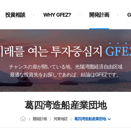
投資相談
WHY GFEZ?
開発計画
チャンスの扉が開いている地、光陽湾圏経済自由区域
最適な投資先をお探しであれば、結論はGFEZです。
葛四湾造船産業団地
開発計画
河東地区
葛四湾造船産業団地