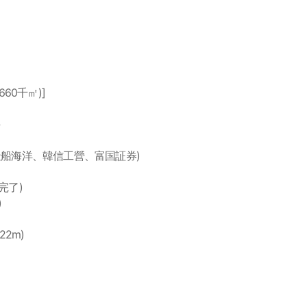
660千㎡)]
、大宇造船海洋、韓信工營、富国証券)
m完了)
)
22m)