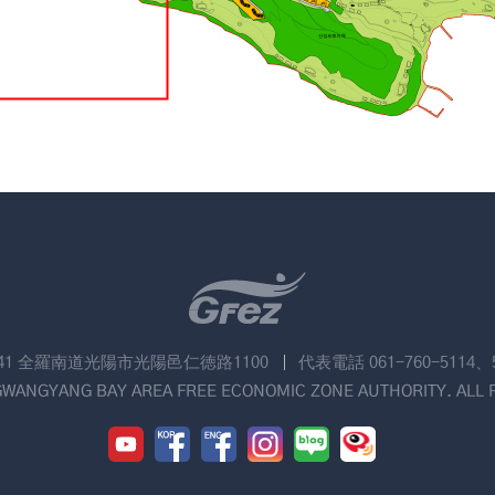
741 全羅南道光陽市光陽邑仁徳路1100
代表電話 061-760-5114、
GWANGYANG BAY AREA FREE ECONOMIC ZONE AUTHORITY. ALL 