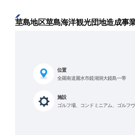
莖島地区莖島海洋観光団地造成事業 [2
位置
全羅南道麗水市鏡湖洞大鏡島一帯
施設
ゴルフ場、コンドミニアム、ゴルフ