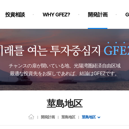
投資相談
WHY GFEZ?
開発計画
チャンスの扉が開いている地、光陽湾圏経済自由区域
最適な投資先をお探しであれば、結論はGFEZです。
莖島地区
開発計画
莖島地区
莖島地区