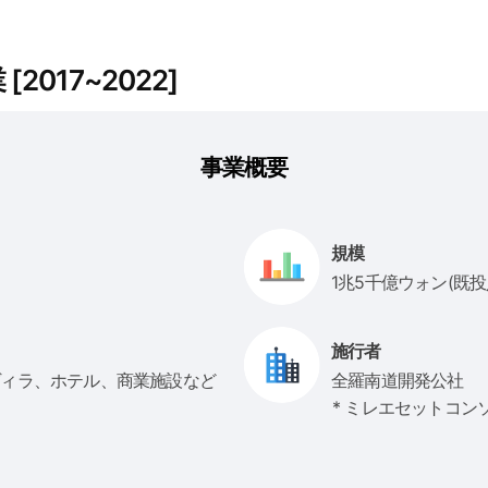
017~2022]
事業概要
規模
1兆5千億ウォン(既投入
施行者
ヴィラ、ホテル、商業施設など
全羅南道開発公社
* ミレエセットコン