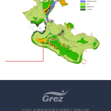
57741 全羅南道光陽市光陽邑仁徳路1100