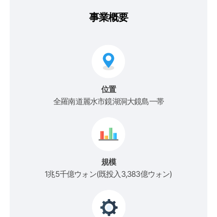
事業概要
位置
全羅南道麗水市鏡湖洞大鏡島一帯
規模
1兆5千億ウォン(既投入3,383億ウォン)