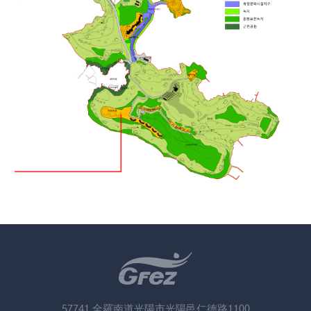
57741 全羅南道光陽市光陽邑仁徳路1100