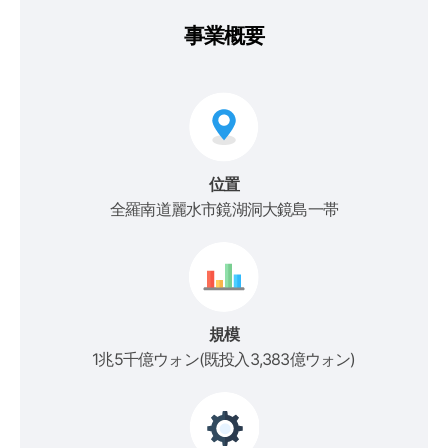
事業概要
位置
全羅南道麗水市鏡湖洞大鏡島一帯
規模
1兆5千億ウォン(既投入3,383億ウォン)