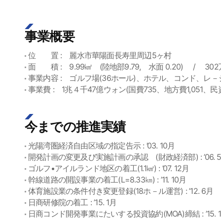
事業概要
位 置 : 麗水市華陽面長寿里周辺5ヶ村
面 積 : 9.99㎢ (陸地部9.79, 水面 0.20) / 30
事業内容 : ゴルフ場(36ホール)、ホテル、コンド、レ－
事業費 : 1兆４千47億ウォン(国費735、地方費1,051、民資1
今までの推進実績
光陽湾圏経済自由区域の指定告示 : ’03. 10月
開発計画の変更及び実施計画の承認 (財政経済部) : ’06. 
ゴルフ•アイルランド地区の着工(1.1㎢) : ’07. 12月
幹線道路の開設事業の着工(L=8.33㎞) : ’11. 10月
体育施設業の条件付き変更登録(18ホ－ル運営) : ’12. 6月
日商研修院の着工 : ’15. 1月
日商コンド開発事業にたいする投資協約(MOA)締結 : ’15. 