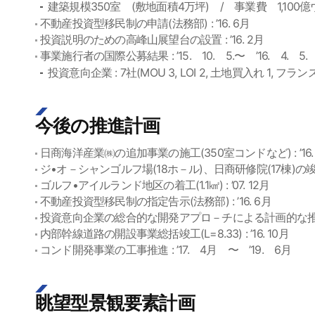
建築規模350室 (敷地面積4万坪) / 事業費 1,100
不動産投資型移民制の申請(法務部) : ’16. 6月
投資説明のための高峰山展望台の設置 : ’16. 2月
事業施行者の国際公募結果 : ’15. 10. 5.〜 ’16. 4. 5.
投資意向企業 : 7社(MOU 3, LOI 2, 土地買入れ 1, フランス
今後の推進計画
日商海洋産業㈱の追加事業の施工(350室コンドなど) : ’16.
ジ•オ－シャンゴルフ場(18ホ－ル)、日商研修院(17棟)の竣工 :
ゴルフ•アイルランド地区の着工(1.1㎢) : ’07. 12月
不動産投資型移民制の指定告示(法務部) : ’16. 6月
投資意向企業の総合的な開発アプロ－チによる計画的な推進 :
内部幹線道路の開設事業総括竣工(L=8.33) : ’16. 10月
コンド開発事業の工事推進 : ’17. 4月 〜 ’19. 6月
眺望型景観要素計画