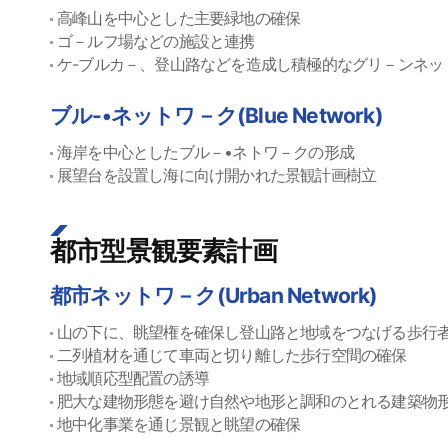
高峰山を中心とした主要緑地の確保
ゴ－ルフ場などの施設と連携
ケ-ブルカ－、登山路などを造成し積極的なグリ－ンネッ
ブル-•ネットワ－ク(Blue Network)
海岸を中心としたブル－•ネトワ－クの形成
展望台を設置し海に向け開かれた景観計画樹立
都市型景観要素計画
都市ネットワ－ク(Urban Network)
山の下に、眺望権を確保し登山路と地域をつなげる歩行
二列植材を通じて車両と切り離した歩行空間の確保
地域順応型配置の誘導
肥大な建物形態を避け自然や地形と調和のとれる建築物
地中化事業を通じ景観と眺望の確保