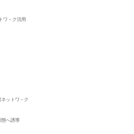
トワ－ク活用
者ネットワ－ク
形態へ誘導