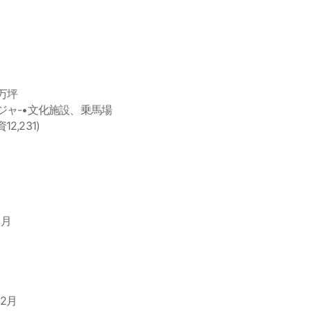
2万坪
ジャ-•文化施設、乗馬場
2,231)
5月
12月