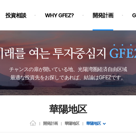
投資相談
WHY GFEZ?
開発計画
チャンスの扉が開いている地、光陽湾圏経済自由区域
最適な投資先をお探しであれば、結論はGFEZです。
華陽地区
開発計画
華陽地区
華陽地区