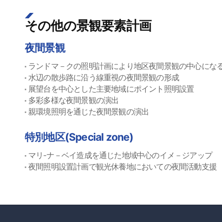
その他の景観要素計画
夜間景観
ランドマ－クの照明計画により地区夜間景観の中心にな
水辺の散歩路に沿う線重視の夜間景観の形成
展望台を中心とした主要地域にポイント照明設置
多彩多様な夜間景観の演出
親環境照明を通じた夜間景観の演出
特別地区(Special zone)
マリ-ナ－ベイ造成を通じた地域中心のイメ－ジアップ
夜間照明設置計画で観光休養地においての夜間活動支援