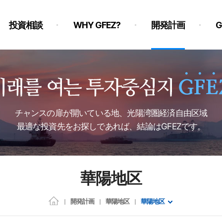
投資相談
WHY GFEZ?
開発計画
チャンスの扉が開いている地、光陽湾圏経済自由区域
最適な投資先をお探しであれば、結論はGFEZです。
華陽地区
開発計画
華陽地区
華陽地区