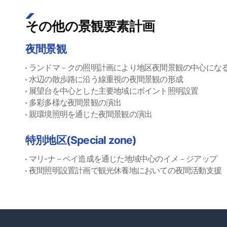
その他の景観要素計画
夜間景観
ランドマ－クの照明計画により地区夜間景観の中心にな
水辺の散歩路に沿う線重視の夜間景観の形成
展望台を中心とした主要地域にポイント照明設置
多彩多様な夜間景観の演出
親環境照明を通じた夜間景観の演出
特別地区(Special zone)
マリ-ナ－ベイ造成を通じた地域中心のイメ－ジアップ
夜間照明設置計画で観光休養地においての夜間活動支援