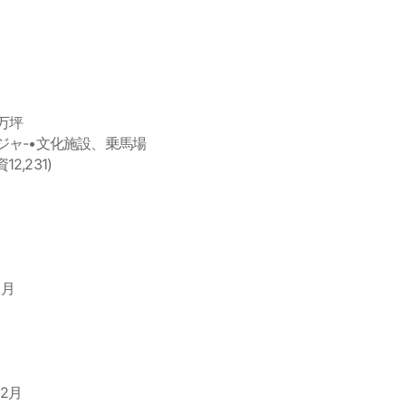
2万坪
ジャ-•文化施設、乗馬場
2,231)
5月
12月