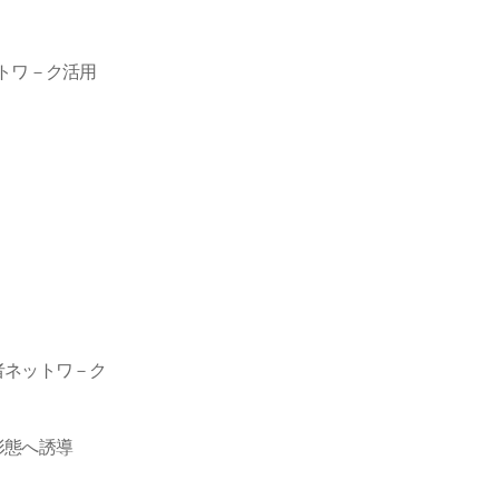
トワ－ク活用
者ネットワ－ク
形態へ誘導