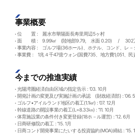
事業概要
位 置 : 麗水市華陽面長寿里周辺5ヶ村
面 積 : 9.99㎢ (陸地部9.79, 水面 0.20) / 30
事業内容 : ゴルフ場(36ホール)、ホテル、コンド、レ－
事業費 : 1兆４千47億ウォン(国費735、地方費1,051、民資1
今までの推進実績
光陽湾圏経済自由区域の指定告示 : ’03. 10月
開発計画の変更及び実施計画の承認 (財政経済部) : ’06. 
ゴルフ•アイルランド地区の着工(1.1㎢) : ’07. 12月
幹線道路の開設事業の着工(L=8.33㎞) : ’11. 10月
体育施設業の条件付き変更登録(18ホ－ル運営) : ’12. 6月
日商研修院の着工 : ’15. 1月
日商コンド開発事業にたいする投資協約(MOA)締結 : ’15. 