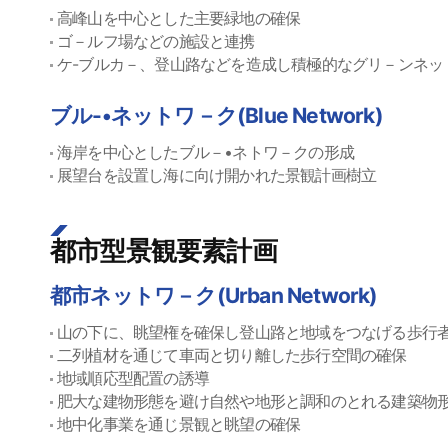
高峰山を中心とした主要緑地の確保
ゴ－ルフ場などの施設と連携
ケ-ブルカ－、登山路などを造成し積極的なグリ－ンネッ
ブル-•ネットワ－ク(Blue Network)
海岸を中心としたブル－•ネトワ－クの形成
展望台を設置し海に向け開かれた景観計画樹立
都市型景観要素計画
都市ネットワ－ク(Urban Network)
山の下に、眺望権を確保し登山路と地域をつなげる歩行
二列植材を通じて車両と切り離した歩行空間の確保
地域順応型配置の誘導
肥大な建物形態を避け自然や地形と調和のとれる建築物
地中化事業を通じ景観と眺望の確保