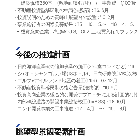
建築規模350室 (敷地面積4万坪) / 事業費 1,100
不動産投資型移民制の申請(法務部) : ’16. 6月
投資説明のための高峰山展望台の設置 : ’16. 2月
事業施行者の国際公募結果 : ’15. 10. 5.〜 ’16. 4. 5.
投資意向企業 : 7社(MOU 3, LOI 2, 土地買入れ 1, フランス
今後の推進計画
日商海洋産業㈱の追加事業の施工(350室コンドなど) : ’16.
ジ•オ－シャンゴルフ場(18ホ－ル)、日商研修院(17棟)の竣工 :
ゴルフ•アイルランド地区の着工(1.1㎢) : ’07. 12月
不動産投資型移民制の指定告示(法務部) : ’16. 6月
投資意向企業の総合的な開発アプロ－チによる計画的な推進 :
内部幹線道路の開設事業総括竣工(L=8.33) : ’16. 10月
コンド開発事業の工事推進 : ’17. 4月 〜 ’19. 6月
眺望型景観要素計画