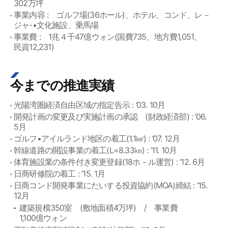
302万坪
事業内容 : ゴルフ場(36ホール)、ホテル、コンド、レ－
ジャ-•文化施設、乗馬場
事業費 : 1兆４千47億ウォン(国費735、地方費1,051、
民資12,231)
今までの推進実績
光陽湾圏経済自由区域の指定告示 : ’03. 10月
開発計画の変更及び実施計画の承認 (財政経済部) : ’06.
5月
ゴルフ•アイルランド地区の着工(1.1㎢) : ’07. 12月
幹線道路の開設事業の着工(L=8.33㎞) : ’11. 10月
体育施設業の条件付き変更登録(18ホ－ル運営) : ’12. 6月
日商研修院の着工 : ’15. 1月
日商コンド開発事業にたいする投資協約(MOA)締結 : ’15.
12月
建築規模350室 (敷地面積4万坪) / 事業費
1,100億ウォン