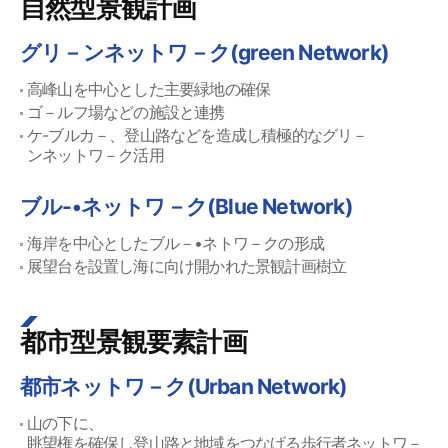
自然型景観計画
グリ－ンネットワ－ク(green Network)
高峰山を中心とした主要緑地の確保
ゴ－ルフ場などの施設と連携
ケ-ブルカ－、登山路などを造成し積極的なグリ－
ンネットワ－ク活用
ブル-•ネットワ－ク(Blue Network)
海岸を中心としたブル－•ネトワ－クの形成
展望台を設置し海に向け開かれた景観計画樹立
都市型景観要素計画
都市ネットワ－ク(Urban Network)
山の下に、
眺望権を確保し登山路と地域をつなげる歩行者ネットワ－