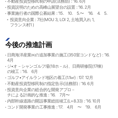
不動産投資型移民制の申請(法務部) : ’16. 6月
投資説明のための高峰山展望台の設置 : ’16. 2月
事業施行者の国際公募結果 : ’15. 10. 5.〜 ’16. 4. 5.
投資意向企業 : 7社(MOU 3, LOI 2, 土地買入れ 1,
フランス村1 )
今後の推進計画
日商海洋産業㈱の追加事業の施工(350室コンドなど) : ’16.
4月
ジ•オ－シャンゴルフ場(18ホ－ル)、日商研修院(17棟)
の竣工 : ’16. 6月
ゴルフ•アイルランド地区の着工(1.1㎢) : ’07. 12月
不動産投資型移民制の指定告示(法務部) : ’16. 6月
投資意向企業の総合的な開発アプロ－
チによる計画的な推進 : ’16. 7月〜
内部幹線道路の開設事業総括竣工(L=8.33) : ’16. 10月
コンド開発事業の工事推進 : ’17. 4月 〜 ’19. 6月