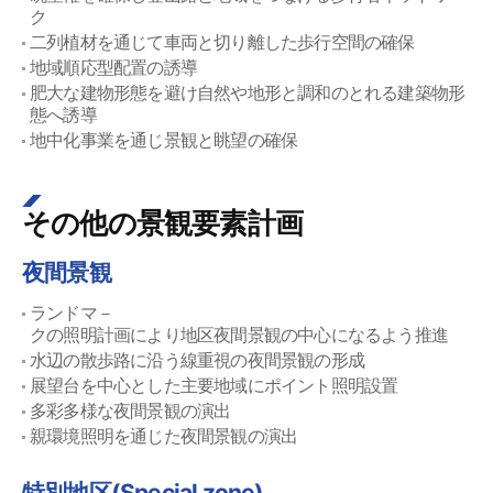
ク
二列植材を通じて車両と切り離した歩行空間の確保
地域順応型配置の誘導
肥大な建物形態を避け自然や地形と調和のとれる建築物形
態へ誘導
地中化事業を通じ景観と眺望の確保
その他の景観要素計画
夜間景観
ランドマ－
クの照明計画により地区夜間景観の中心になるよう推進
水辺の散歩路に沿う線重視の夜間景観の形成
展望台を中心とした主要地域にポイント照明設置
多彩多様な夜間景観の演出
親環境照明を通じた夜間景観の演出
特別地区(Special zone)