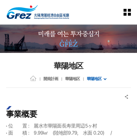
華陽地区
開発計画
華陽地区
華陽地区
事業概要
位 置 : 麗水市華陽面長寿里周辺5ヶ村
面 積 : 9.99㎢ (陸地部9.79, 水面 0.20) /