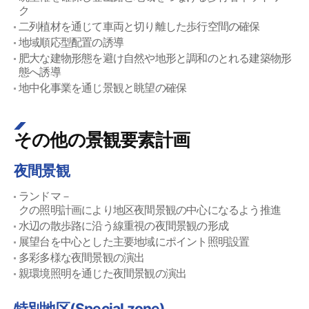
ク
二列植材を通じて車両と切り離した歩行空間の確保
地域順応型配置の誘導
肥大な建物形態を避け自然や地形と調和のとれる建築物形
態へ誘導
地中化事業を通じ景観と眺望の確保
その他の景観要素計画
夜間景観
ランドマ－
クの照明計画により地区夜間景観の中心になるよう推進
水辺の散歩路に沿う線重視の夜間景観の形成
展望台を中心とした主要地域にポイント照明設置
多彩多様な夜間景観の演出
親環境照明を通じた夜間景観の演出
特別地区(Special zone)