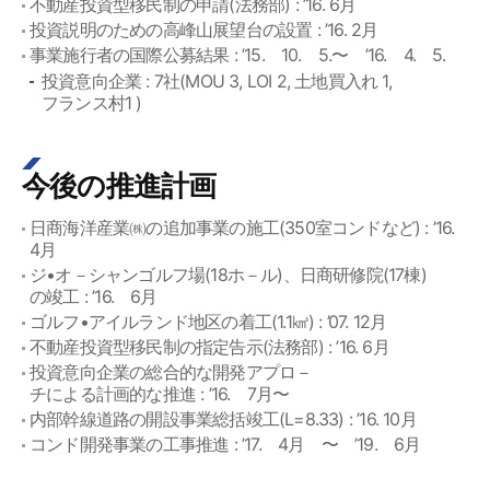
不動産投資型移民制の申請(法務部) : ’16. 6月
投資説明のための高峰山展望台の設置 : ’16. 2月
事業施行者の国際公募結果 : ’15. 10. 5.〜 ’16. 4. 5.
投資意向企業 : 7社(MOU 3, LOI 2, 土地買入れ 1,
フランス村1 )
今後の推進計画
日商海洋産業㈱の追加事業の施工(350室コンドなど) : ’16.
4月
ジ•オ－シャンゴルフ場(18ホ－ル)、日商研修院(17棟)
の竣工 : ’16. 6月
ゴルフ•アイルランド地区の着工(1.1㎢) : ’07. 12月
不動産投資型移民制の指定告示(法務部) : ’16. 6月
投資意向企業の総合的な開発アプロ－
チによる計画的な推進 : ’16. 7月〜
内部幹線道路の開設事業総括竣工(L=8.33) : ’16. 10月
コンド開発事業の工事推進 : ’17. 4月 〜 ’19. 6月