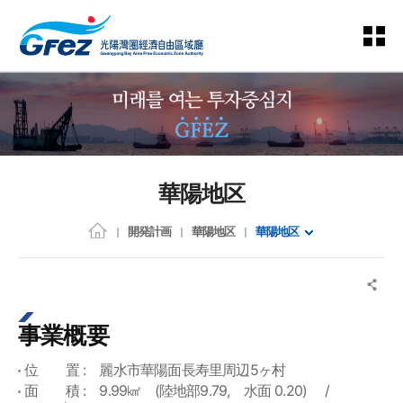
華陽地区
開発計画
華陽地区
華陽地区
事業概要
位 置 : 麗水市華陽面長寿里周辺5ヶ村
面 積 : 9.99㎢ (陸地部9.79, 水面 0.20) /