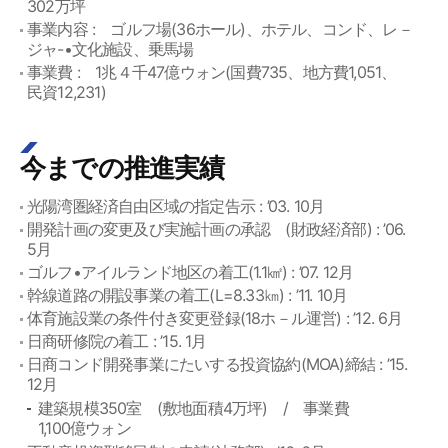
302万坪
事業内容 : ゴルフ場(36ホール)、ホテル、コンド、レ－
ジャ-•文化施設、乗馬場
事業費 : 1兆４千47億ウォン(国費735、地方費1,051、
民資12,231)
今までの推進実績
光陽湾圏経済自由区域の指定告示 : ’03. 10月
開発計画の変更及び実施計画の承認 (財政経済部) : ’06.
5月
ゴルフ•アイルランド地区の着工(1.1㎢) : ’07. 12月
幹線道路の開設事業の着工(L=8.33㎞) : ’11. 10月
体育施設業の条件付き変更登録(18ホ－ル運営) : ’12. 6月
日商研修院の着工 : ’15. 1月
日商コンド開発事業にたいする投資協約(MOA)締結 : ’15.
12月
建築規模350室 (敷地面積4万坪) / 事業費
1,100億ウォン