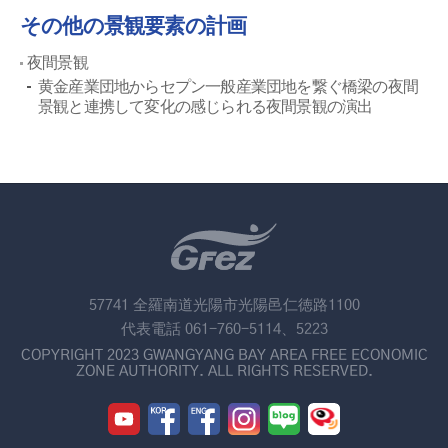
その他の景観要素の計画
夜間景観
黄金産業団地からセプン一般産業団地を繋ぐ橋梁の夜間
景観と連携して変化の感じられる夜間景観の演出
57741 全羅南道光陽市光陽邑仁徳路1100
代表電話 061-760-5114、5223
COPYRIGHT 2023 GWANGYANG BAY AREA FREE ECONOMIC
ZONE AUTHORITY. ALL RIGHTS RESERVED.