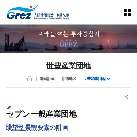
世豊産業団地
開発計画
新徳地区
世豊産業団地
セプン一般産業団地
眺望型景観要素の計画