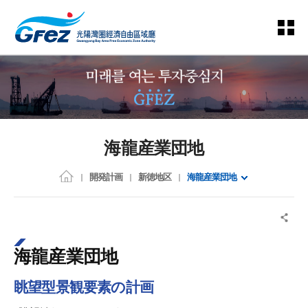
海龍産業団地
開発計画
新徳地区
海龍産業団地
海龍産業団地
眺望型景観要素の計画