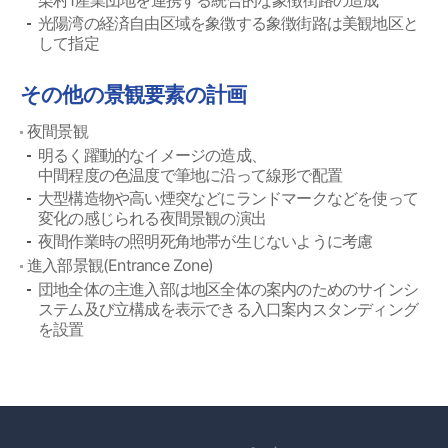
栗村1産業団地を連携する統合的な象徴街路の造成
光陽湾の経済自由区域を象徴する象徴街路は美観地区と
して指定
その他の景観要素の計画
夜間景観
明るく躍動的なイメージの造成、
中間程度の色温度で筆地に沿って線形で配置
大型構造物や高い煙突などにランドマークなどを使って
変化の感じられる夜間景観の演出
夜間作業時の照明死角地帯が生じないように考慮
進入部景観(Entrance Zone)
団地全体の主進入部は地区全体の案内のためのサインシ
ステム及び立構成を表示できる入口案内スタンディング
を設置