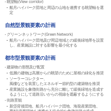
眺望軸(View corridor)
船月ハイパーク団地と周辺の山地を連携する眺望軸を選
定
自然型景観要素の計画
グリーンネットワーク(Green Network)
船月ハイパーク団地及び周辺地域との緩衝緑地帯を設置
し、産業施設に対する影響を最小化する
都市型景観要素の計画
建築物の形態及び配置
低層の建物は高層からの眺望のために屋根の緑化を推奨
ソーラーコレクター、
風樓などを装置したエネルギー節約型の建築物を推奨
産業施設を象徴街路から充分に離して緩衝緑地を造成す
るようにして道路沿いからの視線を遮蔽するようにする
街路景観
新垈背後団地、船月ハイパーク団地、海龍産業団地、