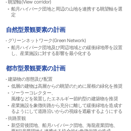
眺望軸(View corridor)
船月ハイパーク団地と周辺の山地を連携する眺望軸を選
定
自然型景観要素の計画
グリーンネットワーク(Green Network)
船月ハイパーク団地及び周辺地域との緩衝緑地帯を設置
し、産業施設に対する影響を最小化する
都市型景観要素の計画
建築物の形態及び配置
低層の建物は高層からの眺望のために屋根の緑化を推奨
ソーラーコレクター、
風樓などを装置したエネルギー節約型の建築物を推奨
産業施設を象徴街路から充分に離して緩衝緑地を造成す
るようにして道路沿いからの視線を遮蔽するようにする
街路景観
新垈背後団地、船月ハイパーク団地、海龍産業団地、