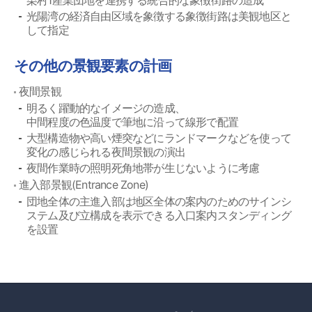
栗村1産業団地を連携する統合的な象徴街路の造成
光陽湾の経済自由区域を象徴する象徴街路は美観地区と
して指定
その他の景観要素の計画
夜間景観
明るく躍動的なイメージの造成、
中間程度の色温度で筆地に沿って線形で配置
大型構造物や高い煙突などにランドマークなどを使って
変化の感じられる夜間景観の演出
夜間作業時の照明死角地帯が生じないように考慮
進入部景観(Entrance Zone)
団地全体の主進入部は地区全体の案内のためのサインシ
ステム及び立構成を表示できる入口案内スタンディング
を設置