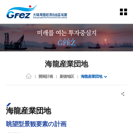
海龍産業団地
開発計画
新徳地区
海龍産業団地
海龍産業団地
眺望型景観要素の計画