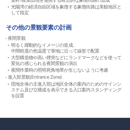
栗村1産業団地を連携する統合的な象徴街路の造成
光陽湾の経済自由区域を象徴する象徴街路は美観地区と
して指定
その他の景観要素の計画
夜間景観
明るく躍動的なイメージの造成、
中間程度の色温度で筆地に沿って線形で配置
大型構造物や高い煙突などにランドマークなどを使って
変化の感じられる夜間景観の演出
夜間作業時の照明死角地帯が生じないように考慮
進入部景観(Entrance Zone)
団地全体の主進入部は地区全体の案内のためのサインシ
ステム及び立構成を表示できる入口案内スタンディング
を設置