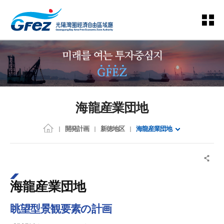
海龍産業団地
開発計画
新徳地区
海龍産業団地
海龍産業団地
眺望型景観要素の計画