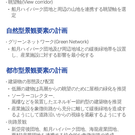
眺望軸(View corridor)
船月ハイパーク団地と周辺の山地を連携する眺望軸を選
定
自然型景観要素の計画
グリーンネットワーク(Green Network)
船月ハイパーク団地及び周辺地域との緩衝緑地帯を設置
し、産業施設に対する影響を最小化する
都市型景観要素の計画
建築物の形態及び配置
低層の建物は高層からの眺望のために屋根の緑化を推奨
ソーラーコレクター、
風樓などを装置したエネルギー節約型の建築物を推奨
産業施設を象徴街路から充分に離して緩衝緑地を造成す
るようにして道路沿いからの視線を遮蔽するようにする
街路景観
新垈背後団地、船月ハイパーク団地、海龍産業団地、