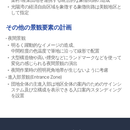
栗村1産業団地を連携する統合的な象徴街路の造成
光陽湾の経済自由区域を象徴する象徴街路は美観地区と
して指定
その他の景観要素の計画
夜間景観
明るく躍動的なイメージの造成、
中間程度の色温度で筆地に沿って線形で配置
大型構造物や高い煙突などにランドマークなどを使って
変化の感じられる夜間景観の演出
夜間作業時の照明死角地帯が生じないように考慮
進入部景観(Entrance Zone)
団地全体の主進入部は地区全体の案内のためのサインシ
ステム及び立構成を表示できる入口案内スタンディング
を設置