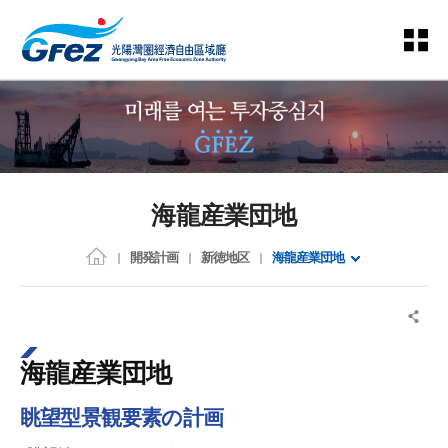
海龍産業団地
開発計画
新徳地区
海龍産業団地
海龍産業団地
眺望型景観要素の計画