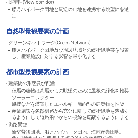
眺望軸(View corridor)
船月ハイパーク団地と周辺の山地を連携する眺望軸を選
定
自然型景観要素の計画
グリーンネットワーク(Green Network)
船月ハイパーク団地及び周辺地域との緩衝緑地帯を設置
し、産業施設に対する影響を最小化する
都市型景観要素の計画
建築物の形態及び配置
低層の建物は高層からの眺望のために屋根の緑化を推奨
ソーラーコレクター、
風樓などを装置したエネルギー節約型の建築物を推奨
産業施設を象徴街路から充分に離して緩衝緑地を造成す
るようにして道路沿いからの視線を遮蔽するようにする
街路景観
新垈背後団地、船月ハイパーク団地、海龍産業団地、