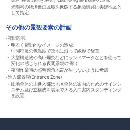
栗村1産業団地を連携する統合的な象徴街路の造成
光陽湾の経済自由区域を象徴する象徴街路は美観地区と
して指定
その他の景観要素の計画
夜間景観
明るく躍動的なイメージの造成、
中間程度の色温度で筆地に沿って線形で配置
大型構造物や高い煙突などにランドマークなどを使って
変化の感じられる夜間景観の演出
夜間作業時の照明死角地帯が生じないように考慮
進入部景観(Entrance Zone)
団地全体の主進入部は地区全体の案内のためのサインシ
ステム及び立構成を表示できる入口案内スタンディング
を設置