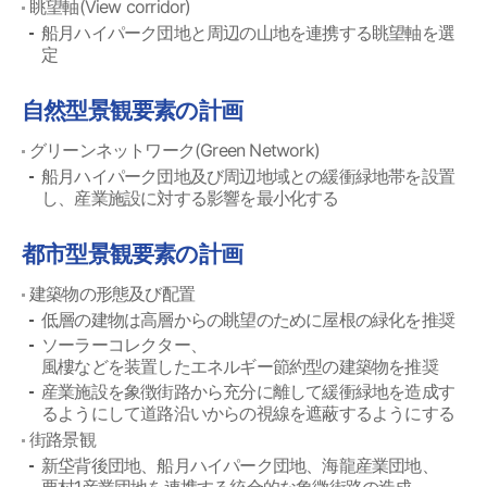
眺望軸(View corridor)
船月ハイパーク団地と周辺の山地を連携する眺望軸を選
定
自然型景観要素の計画
グリーンネットワーク(Green Network)
船月ハイパーク団地及び周辺地域との緩衝緑地帯を設置
し、産業施設に対する影響を最小化する
都市型景観要素の計画
建築物の形態及び配置
低層の建物は高層からの眺望のために屋根の緑化を推奨
ソーラーコレクター、
風樓などを装置したエネルギー節約型の建築物を推奨
産業施設を象徴街路から充分に離して緩衝緑地を造成す
るようにして道路沿いからの視線を遮蔽するようにする
街路景観
新垈背後団地、船月ハイパーク団地、海龍産業団地、