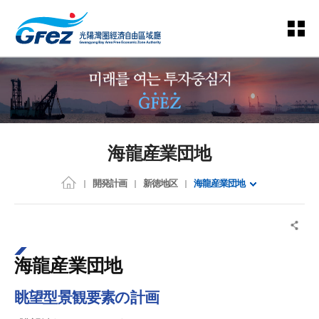
海龍産業団地
開発計画
新徳地区
海龍産業団地
海龍産業団地
眺望型景観要素の計画