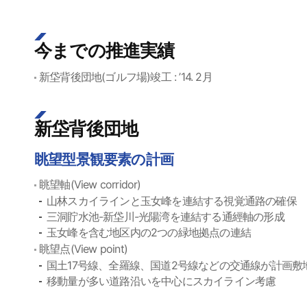
今までの推進実績
新垈背後団地(ゴルフ場)竣工 : ’14. 2月
新垈背後団地
眺望型景観要素の計画
眺望軸(View corridor)
山林スカイラインと玉女峰を連結する視覚通路の確保
三洞貯水池-新垈川-光陽湾を連結する通經軸の形成
玉女峰を含む地区内の2つの緑地拠点の連結
眺望点(View point)
国土17号線、全羅線、国道2号線などの交通線が計画
移動量が多い道路沿いを中心にスカイライン考慮