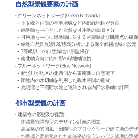
自然型景観要素の計画
グリーンネットワーク(Green Network)
玉女峰と両側の草地地域など内部緑地軸が豊富
緑地軸を中心とした自然な可用地の圏域区分
可用地を中心に緑地軸に対する眺望軸及び眺望点の確保
緑地自然図/傾斜図/標高分析による保全候補地域の設定
7等級以上の自然緑地の原型保存
南北軸方向に内外部の緑地軸連携
ブルーネットワーク(Blue Network)
新垈川が地区の北西側から東南側に自然流下
団地内の水辺軸を利用した親水空間の造成
光陽湾と三洞貯水池と連結される内部水系軸の計画
都市型景観の計画
建築物の形態及び配置
街路景観誘導型のデザイン計画の樹立
高品格の異国風・田園型のブロック型一戸建て地のデ
他地域と差別化された高品格のタウンハウス団地の造成