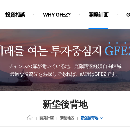
投資相談
WHY GFEZ?
開発計画
チャンスの扉が開いている地、光陽湾圏経済自由区域
最適な投資先をお探しであれば、結論はGFEZです。
新垈後背地
開発計画
新徳地区
新垈後背地