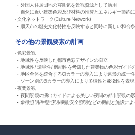
外国人住居団地の雰囲気を景観資源として活用
自然に近い建築色彩及び材料の推奨とエネルギー節約
文化ネットワーク(Culture Network)
順天市の歴史文化特性を反映すると同時に新しい和合
その他の景観要素の計画
色彩景観
地域性を反映した都市色彩デザインの樹立
地域性/ 環境性/ 機能性を考慮した建築物の色彩ガイド
地区全体を統合するCIカラーの導入により遠景の統一
ゾーン別のBIカラーの導入により多様性と象徴性を表現
夜間景観
夜間景観の演出ガイドによる美しい夜間の都市景観の
象徴照明/生態照明/機能安全照明などの機能と施設に