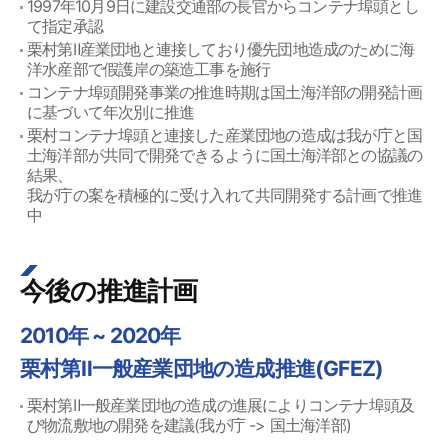
1997年10月9日に建設交通部の長官からコンテナ埠頭とし
て指定承認
栗村第Ⅱ産業団地と連接しており優先団地造成のために海
洋水産部で假護岸の築造工事を施行
コンテナ埠頭開発事業の推進時期は国土海洋部の開発計画
に基づいて年次別に推進
栗村コンテナ埠頭と連接した産業団地の造成は我が庁と国
土海洋部が共同で開発できるように国土海洋部との協議の
結果、
我が庁の案を積極的に受け入れて共同開発する計画で推進
中
今後の推進計画
2010年 ~ 2020年
栗村第Ⅱ一般産業団地の造成推進(GFEZ)
栗村第Ⅱ一般産業団地の造成の進展によりコンテナ埠頭及
び物流敷地の開発を建議(我が庁 -> 国土海洋部)