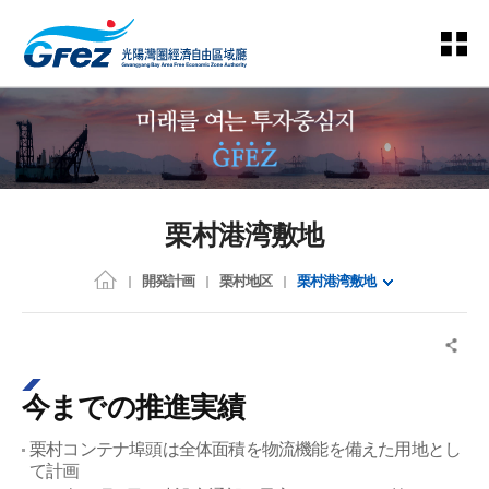
栗村港湾敷地
開発計画
栗村地区
栗村港湾敷地
今までの推進実績
栗村コンテナ埠頭は全体面積を物流機能を備えた用地とし
て計画