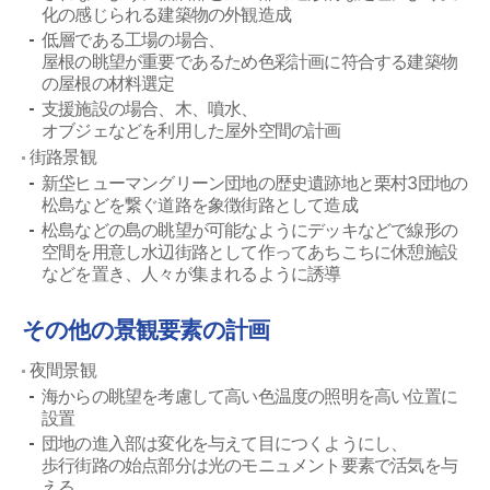
化の感じられる建築物の外観造成
低層である工場の場合、
屋根の眺望が重要であるため色彩計画に符合する建築物
の屋根の材料選定
支援施設の場合、木、噴水、
オブジェなどを利用した屋外空間の計画
街路景観
新垈ヒューマングリーン団地の歴史遺跡地と栗村3団地の
松島などを繋ぐ道路を象徴街路として造成
松島などの島の眺望が可能なようにデッキなどで線形の
空間を用意し水辺街路として作ってあちこちに休憩施設
などを置き、人々が集まれるように誘導
その他の景観要素の計画
夜間景観
海からの眺望を考慮して高い色温度の照明を高い位置に
設置
団地の進入部は変化を与えて目につくようにし、
歩行街路の始点部分は光のモニュメント要素で活気を与
える