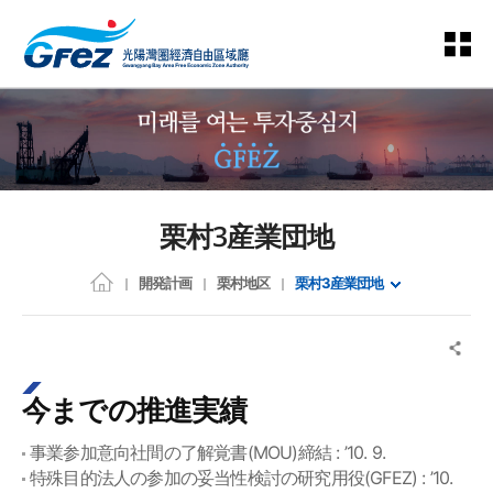
栗村3産業団地
開発計画
栗村地区
栗村3産業団地
今までの推進実績
事業参加意向社間の了解覚書(MOU)締結 : ’10. 9.
特殊目的法人の参加の妥当性検討の研究用役(GFEZ) : ’10.