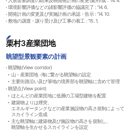
入居需要調査の結果反映開発計画の変更(案)作成 : ‘14. 4.
環境影響評価などの諸影響評価の協議完了 : ‘14. 6.
開発計画の変更及び実施計画の承認・告示 : ‘14. 10.
敷地の譲渡・譲り受け及び工事の着工 : ‘15. 1.
栗村3産業団地
眺望型景観要素の計画
眺望軸(View corridor)
山 - 産業団地 -海に繋がる眺望軸の設定
主要街路沿い及び筆地の境界部を眺望軸に含めて管理
眺望点(View point)
ほとんどの産業団地に低層の工場型建物を配置
建築物よりは煙突、
エネルギータンクなどの産業施設物の高さ規制によって
スカイライン造成
主な眺望軸に建築物及び施設物の高さを規制し、
眺望軸を生かせるスカイラインを設定