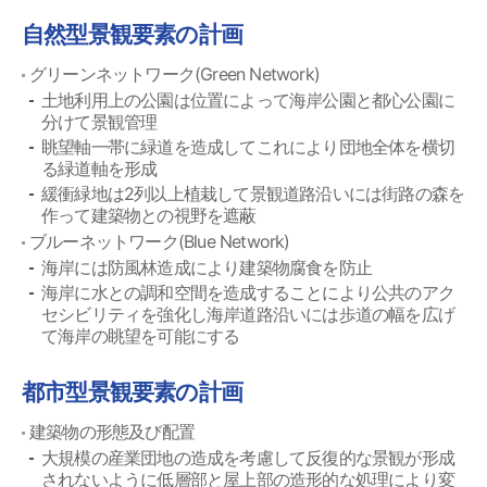
自然型景観要素の計画
グリーンネットワーク(Green Network)
土地利用上の公園は位置によって海岸公園と都心公園に
分けて景観管理
眺望軸一帯に緑道を造成してこれにより団地全体を横切
る緑道軸を形成
緩衝緑地は2列以上植栽して景観道路沿いには街路の森を
作って建築物との視野を遮蔽
ブルーネットワーク(Blue Network)
海岸には防風林造成により建築物腐食を防止
海岸に水との調和空間を造成することにより公共のアク
セシビリティを強化し海岸道路沿いには歩道の幅を広げ
て海岸の眺望を可能にする
都市型景観要素の計画
建築物の形態及び配置
大規模の産業団地の造成を考慮して反復的な景観が形成
されないように低層部と屋上部の造形的な処理により変