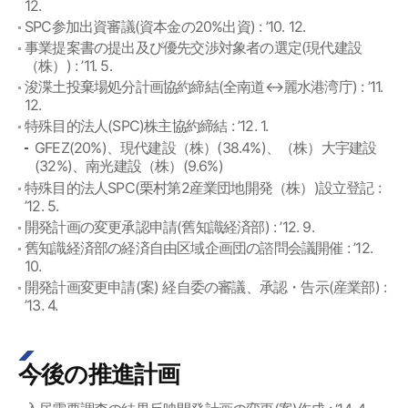
12.
SPC参加出資審議(資本金の20%出資) : ’10. 12.
事業提案書の提出及び優先交渉対象者の選定(現代建設
（株）) : ’11. 5.
浚渫土投棄場処分計画協約締結(全南道↔麗水港湾庁) : ’11.
12.
特殊目的法人(SPC)株主協約締結 : ’12. 1.
GFEZ(20%)、現代建設（株）(38.4%)、（株）大宇建設
(32%)、南光建設（株）(9.6%)
特殊目的法人SPC(栗村第2産業団地開発（株）)設立登記 :
’12. 5.
開発計画の変更承認申請(舊知識経済部) : ’12. 9.
舊知識経済部の経済自由区域企画団の諮問会議開催 : ’12.
10.
開発計画変更申請(案) 経自委の審議、承認・告示(産業部) :
’13. 4.
今後の推進計画