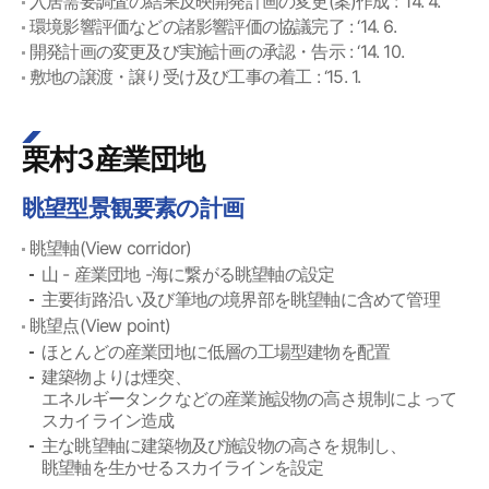
入居需要調査の結果反映開発計画の変更(案)作成 : ‘14. 4.
環境影響評価などの諸影響評価の協議完了 : ‘14. 6.
開発計画の変更及び実施計画の承認・告示 : ‘14. 10.
敷地の譲渡・譲り受け及び工事の着工 : ‘15. 1.
栗村3産業団地
眺望型景観要素の計画
眺望軸(View corridor)
山 - 産業団地 -海に繋がる眺望軸の設定
主要街路沿い及び筆地の境界部を眺望軸に含めて管理
眺望点(View point)
ほとんどの産業団地に低層の工場型建物を配置
建築物よりは煙突、
エネルギータンクなどの産業施設物の高さ規制によって
スカイライン造成
主な眺望軸に建築物及び施設物の高さを規制し、
眺望軸を生かせるスカイラインを設定