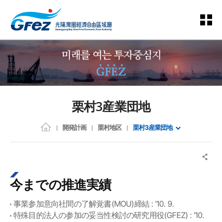
栗村3産業団地
開発計画
栗村地区
栗村3産業団地
今までの推進実績
事業参加意向社間の了解覚書(MOU)締結 : ’10. 9.
特殊目的法人の参加の妥当性検討の研究用役(GFEZ) : ’10.