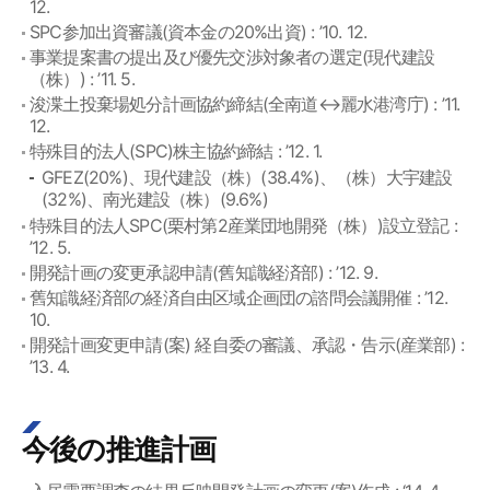
12.
SPC参加出資審議(資本金の20%出資) : ’10. 12.
事業提案書の提出及び優先交渉対象者の選定(現代建設
（株）) : ’11. 5.
浚渫土投棄場処分計画協約締結(全南道↔麗水港湾庁) : ’11.
12.
特殊目的法人(SPC)株主協約締結 : ’12. 1.
GFEZ(20%)、現代建設（株）(38.4%)、（株）大宇建設
(32%)、南光建設（株）(9.6%)
特殊目的法人SPC(栗村第2産業団地開発（株）)設立登記 :
’12. 5.
開発計画の変更承認申請(舊知識経済部) : ’12. 9.
舊知識経済部の経済自由区域企画団の諮問会議開催 : ’12.
10.
開発計画変更申請(案) 経自委の審議、承認・告示(産業部) :
’13. 4.
今後の推進計画