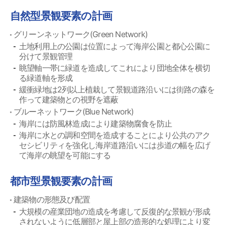
自然型景観要素の計画
グリーンネットワーク(Green Network)
土地利用上の公園は位置によって海岸公園と都心公園に
分けて景観管理
眺望軸一帯に緑道を造成してこれにより団地全体を横切
る緑道軸を形成
緩衝緑地は2列以上植栽して景観道路沿いには街路の森を
作って建築物との視野を遮蔽
ブルーネットワーク(Blue Network)
海岸には防風林造成により建築物腐食を防止
海岸に水との調和空間を造成することにより公共のアク
セシビリティを強化し海岸道路沿いには歩道の幅を広げ
て海岸の眺望を可能にする
都市型景観要素の計画
建築物の形態及び配置
大規模の産業団地の造成を考慮して反復的な景観が形成
されないように低層部と屋上部の造形的な処理により変