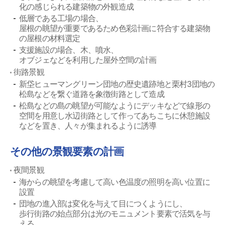
化の感じられる建築物の外観造成
低層である工場の場合、
屋根の眺望が重要であるため色彩計画に符合する建築物
の屋根の材料選定
支援施設の場合、木、噴水、
オブジェなどを利用した屋外空間の計画
街路景観
新垈ヒューマングリーン団地の歴史遺跡地と栗村3団地の
松島などを繋ぐ道路を象徴街路として造成
松島などの島の眺望が可能なようにデッキなどで線形の
空間を用意し水辺街路として作ってあちこちに休憩施設
などを置き、人々が集まれるように誘導
その他の景観要素の計画
夜間景観
海からの眺望を考慮して高い色温度の照明を高い位置に
設置
団地の進入部は変化を与えて目につくようにし、
歩行街路の始点部分は光のモニュメント要素で活気を与
える