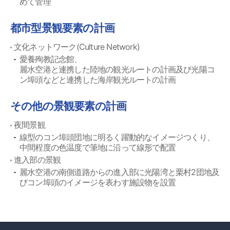
めて管理
都市型景観要素の計画
文化ネットワーク(Culture Network)
愛養殉教記念館、
麗水空港と連携した陸地の観光ルートの計画及び光陽コ
ン埠頭などと連携した海岸観光ルートの計画
その他の景観要素の計画
夜間景観
線型のコン埠頭団地に明るく躍動的なイメージつくり、
中間程度の色温度で筆地に沿って線形で配置
進入部の景観
麗水空港の南側道路からの進入部に光陽湾と栗村2団地及
びコン埠頭のイメージを表わす施設物を設置