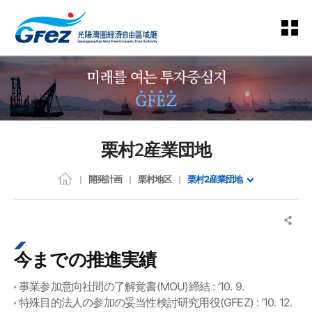
栗村2産業団地
開発計画
栗村地区
栗村2産業団地
今までの推進実績
事業参加意向社間の了解覚書(MOU)締結 : ’10. 9.
特殊目的法人の参加の妥当性検討研究用役(GFEZ) : ’10. 12.