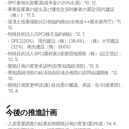
SPC参加出資審議(資本金の20%出資) : ’10. 12.
事業提案書の提出及び優先交渉対象者の選定(現代建設
（株）) : ’11. 5.
浚渫土投棄場処分計画協約締結(全南道↔麗水港湾庁) : ’11.
12.
特殊目的法人(SPC)株主協約締結 : ’12. 1.
GFEZ(20%)、現代建設（株）(38.4%)、（株）大宇建設
(32%)、南光建設（株）(9.6%)
特殊目的法人SPC(栗村第2産業団地開発（株）)設立登記 :
’12. 5.
開発計画の変更承認申請(舊知識経済部) : ’12. 9.
舊知識経済部の経済自由区域企画団の諮問会議開催 : ’12.
10.
開発計画変更申請(案) 経自委の審議、承認・告示(産業部) :
’13. 4.
今後の推進計画
入居需要調査の結果反映開発計画の変更(案)作成 : ‘14. 4.