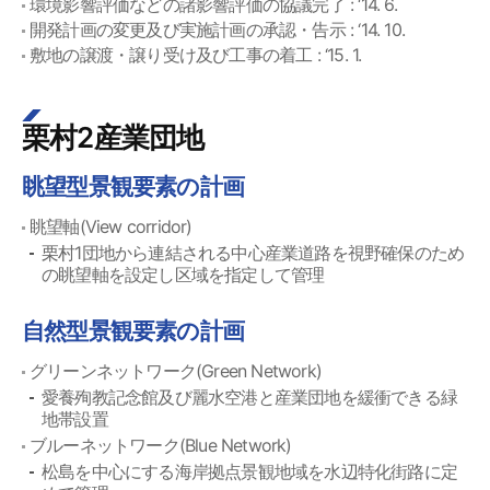
環境影響評価などの諸影響評価の協議完了 : ‘14. 6.
開発計画の変更及び実施計画の承認・告示 : ‘14. 10.
敷地の譲渡・譲り受け及び工事の着工 : ‘15. 1.
栗村2産業団地
眺望型景観要素の計画
眺望軸(View corridor)
栗村1団地から連結される中心産業道路を視野確保のため
の眺望軸を設定し区域を指定して管理
自然型景観要素の計画
グリーンネットワーク(Green Network)
愛養殉教記念館及び麗水空港と産業団地を緩衝できる緑
地帯設置
ブルーネットワーク(Blue Network)
松島を中心にする海岸拠点景観地域を水辺特化街路に定