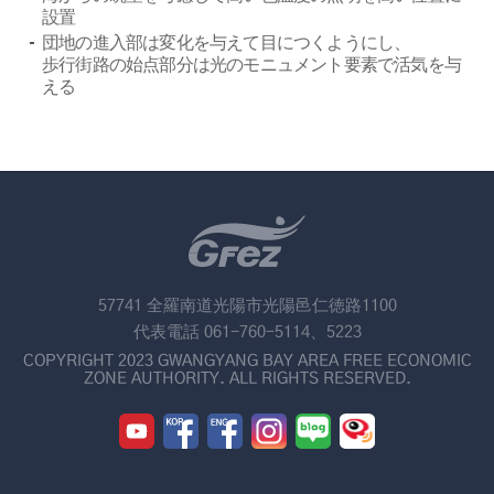
設置
団地の進入部は変化を与えて目につくようにし、
歩行街路の始点部分は光のモニュメント要素で活気を与
える
57741 全羅南道光陽市光陽邑仁徳路1100
代表電話 061-760-5114、5223
COPYRIGHT 2023 GWANGYANG BAY AREA FREE ECONOMIC
ZONE AUTHORITY. ALL RIGHTS RESERVED.