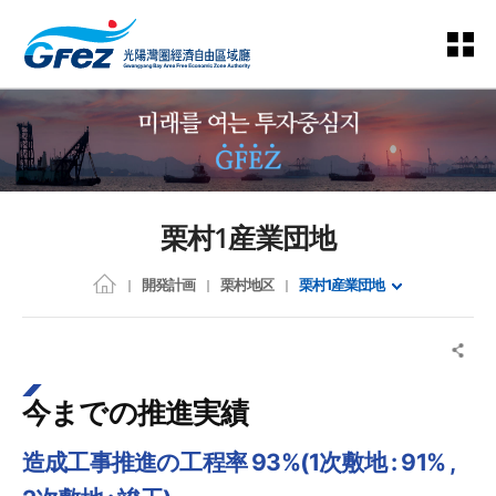
栗村1産業団地
開発計画
栗村地区
栗村1産業団地
今までの推進実績
造成工事推進の工程率 93%(1次敷地 : 91% ,