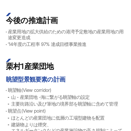
今後の推進計画
産業用地の拡大供給のための港湾予定敷地の産業用地の用
途変更造成
’14年度の工程率 97% 達成目標事業推進
栗村1産業団地
眺望型景観要素の計画
眺望軸(View corridor)
山 - 産業団地 -海に繋がる眺望軸の設定
主要街路沿い及び筆地の境界部を眺望軸に含めて管理
眺望点(View point)
ほとんどの産業団地に低層の工場型建物を配置
建築物よりは煙突、
エネルギータンクなどの産業施設物の高さ規制によって