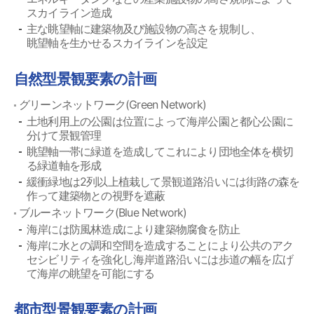
スカイライン造成
主な眺望軸に建築物及び施設物の高さを規制し、
眺望軸を生かせるスカイラインを設定
自然型景観要素の計画
グリーンネットワーク(Green Network)
土地利用上の公園は位置によって海岸公園と都心公園に
分けて景観管理
眺望軸一帯に緑道を造成してこれにより団地全体を横切
る緑道軸を形成
緩衝緑地は2列以上植栽して景観道路沿いには街路の森を
作って建築物との視野を遮蔽
ブルーネットワーク(Blue Network)
海岸には防風林造成により建築物腐食を防止
海岸に水との調和空間を造成することにより公共のアク
セシビリティを強化し海岸道路沿いには歩道の幅を広げ
て海岸の眺望を可能にする
都市型景観要素の計画