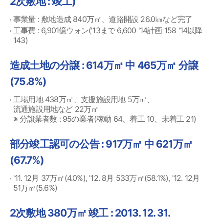
2次敷地 : 竣工)
事業量 : 敷地造成 840万㎡、道路開設 26.0㎞など完了
工事費 : 6,901億ウォン('13まで 6,600 '14計画 158 '14以降
143)
造成土地の分譲 : 614万㎡ 中 465万㎡ 分譲
(75.8%)
工場用地 438万㎡、支援施設用地 5万㎡、
流通施設用地など 22万㎡
※ 分譲業者数 : 95の業者(稼動 64、着工 10、未着工 21)
部分竣工認可の公告 : 917万㎡ 中 621万㎡
(67.7%)
'11. 12月 37万㎡(4.0%), '12. 8月 533万㎡(58.1%), '12. 12月
51万㎡(5.6%)
2次敷地 380万㎡ 竣工 : 2013. 12. 31.