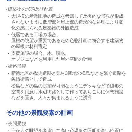
建築物の形態及び配置
大規模の産業団地の造成を考慮して反復的な景観が形成
されないように低層部と屋上部の造形的な処理により変
化の感じられる建築物の外観造成
低層である工場の場合、
屋根の眺望が重要であるため色彩計画に符合する建築物
の屋根の材料選定
支援施設の場合、木、噴水、
オブジェなどを利用した屋外空間の計画
街路景観
新徳地区の歴史遺跡と栗村3団地の松島などを繋ぐ道路を
象徴街路として造成
松島などの島の眺望が可能なようにデッキなどで線形の
空間を用意し水辺街路として作ってあちこちに休憩施設
などを置き、人々が集まれるように誘導
その他の景観要素の計画
夜間景観
海からの眺望を考慮して高い色温度の照明を高い位置に