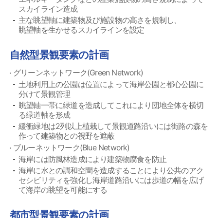
スカイライン造成
主な眺望軸に建築物及び施設物の高さを規制し、
眺望軸を生かせるスカイラインを設定
自然型景観要素の計画
グリーンネットワーク(Green Network)
土地利用上の公園は位置によって海岸公園と都心公園に
分けて景観管理
眺望軸一帯に緑道を造成してこれにより団地全体を横切
る緑道軸を形成
緩衝緑地は2列以上植栽して景観道路沿いには街路の森を
作って建築物との視野を遮蔽
ブルーネットワーク(Blue Network)
海岸には防風林造成により建築物腐食を防止
海岸に水との調和空間を造成することにより公共のアク
セシビリティを強化し海岸道路沿いには歩道の幅を広げ
て海岸の眺望を可能にする
都市型景観要素の計画