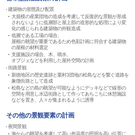
建築物の形態及び配置
大規模の産業団地の造成を考慮して反復的な景観が形成
されないように低層部と屋上部の造形的な処理により変
化の感じられる建築物の外観造成
低層である工場の場合、
屋根の眺望が重要であるため色彩計画に符合する建築物
の屋根の材料選定
支援施設の場合、木、噴水、
オブジェなどを利用した屋外空間の計画
街路景観
新徳地区の歴史遺跡と栗村3団地の松島などを繋ぐ道路を
象徴街路として造成
松島などの島の眺望が可能なようにデッキなどで線形の
空間を用意し水辺街路として作ってあちこちに休憩施設
などを置き、人々が集まれるように誘導
その他の景観要素の計画
夜間景観
海からの眺望を考慮して高い色温度の照明を高い位置に