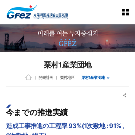
栗村1産業団地
開発計画
栗村地区
栗村1産業団地
今までの推進実績
造成工事推進の工程率 93%(1次敷地 : 91% ,