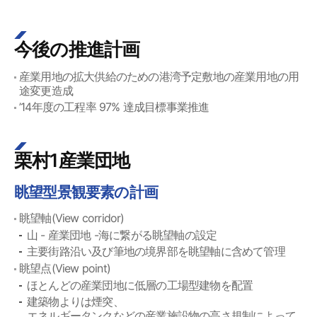
今後の推進計画
産業用地の拡大供給のための港湾予定敷地の産業用地の用
途変更造成
’14年度の工程率 97% 達成目標事業推進
栗村1産業団地
眺望型景観要素の計画
眺望軸(View corridor)
山 - 産業団地 -海に繋がる眺望軸の設定
主要街路沿い及び筆地の境界部を眺望軸に含めて管理
眺望点(View point)
ほとんどの産業団地に低層の工場型建物を配置
建築物よりは煙突、
エネルギータンクなどの産業施設物の高さ規制によって