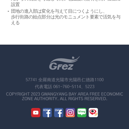
設置
団地の進入部は変化を与えて目につくようにし、
歩行街路の始点部分は光のモニュメント要素で活気を与
える
57741 全羅南道光陽市光陽邑仁徳路1100
代表電話 061-760-5114、5223
COPYRIGHT 2023 GWANGYANG BAY AREA FREE ECONOMIC
ZONE AUTHORITY. ALL RIGHTS RESERVED.