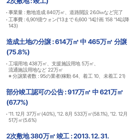
2次敷地 : 竣工)
事業量 : 敷地造成 840万㎡、道路開設 26.0㎞など完了
工事費 : 6,901億ウォン('13まで 6,600 '14計画 158 '14以降
143)
造成土地の分譲 : 614万㎡ 中 465万㎡ 分譲
(75.8%)
工場用地 438万㎡、支援施設用地 5万㎡、
流通施設用地など 22万㎡
※ 分譲業者数 : 95の業者(稼動 64、着工 10、未着工 21)
部分竣工認可の公告 : 917万㎡ 中 621万㎡
(67.7%)
'11. 12月 37万㎡(4.0%), '12. 8月 533万㎡(58.1%), '12. 12月
51万㎡(5.6%)
2次敷地 380万㎡ 竣工 : 2013. 12. 31.