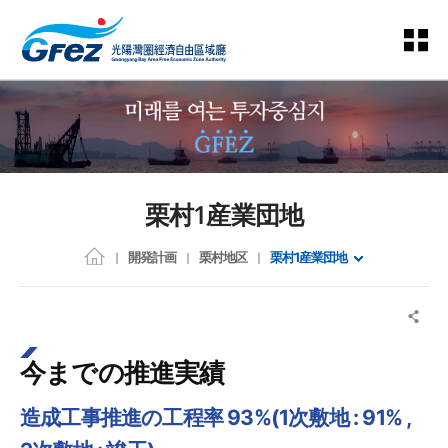
栗村1産業団地
開発計画
栗村地区
栗村1産業団地
今までの推進実績
造成工事推進の工程率 93%(1次敷地 : 91% ,