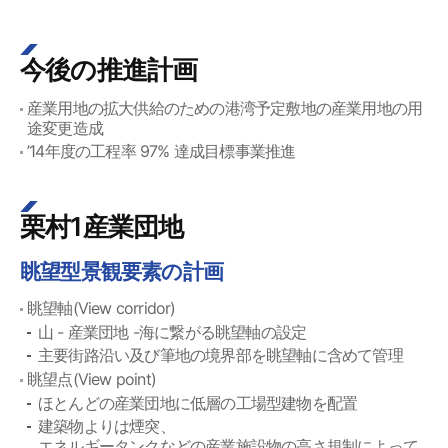
今後の推進計画
産業用地の拡大供給のための港湾予定敷地の産業用地の用
途変更造成
’14年度の工程率 97% 達成目標事業推進
栗村1産業団地
眺望型景観要素の計画
眺望軸(View corridor)
山 - 産業団地 -海に繋がる眺望軸の設定
主要街路沿い及び筆地の境界部を眺望軸に含めて管理
眺望点(View point)
ほとんどの産業団地に低層の工場型建物を配置
建築物よりは煙突、
エネルギータンクなどの産業施設物の高さ規制によって