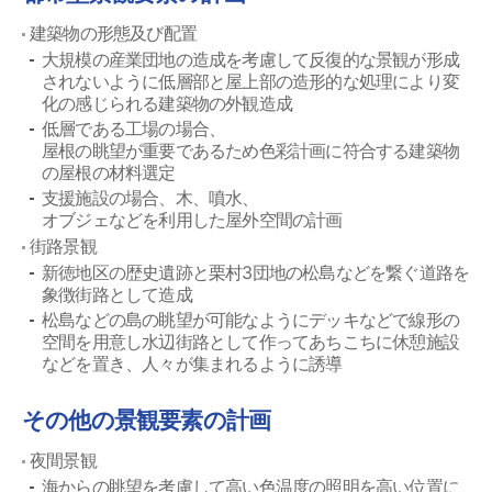
建築物の形態及び配置
大規模の産業団地の造成を考慮して反復的な景観が形成
されないように低層部と屋上部の造形的な処理により変
化の感じられる建築物の外観造成
低層である工場の場合、
屋根の眺望が重要であるため色彩計画に符合する建築物
の屋根の材料選定
支援施設の場合、木、噴水、
オブジェなどを利用した屋外空間の計画
街路景観
新徳地区の歴史遺跡と栗村3団地の松島などを繋ぐ道路を
象徴街路として造成
松島などの島の眺望が可能なようにデッキなどで線形の
空間を用意し水辺街路として作ってあちこちに休憩施設
などを置き、人々が集まれるように誘導
その他の景観要素の計画
夜間景観
海からの眺望を考慮して高い色温度の照明を高い位置に