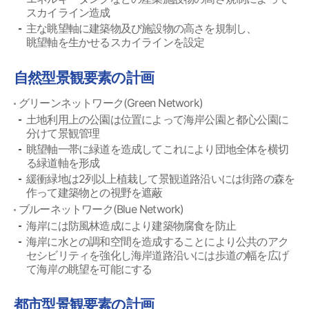
スカイライン造成
主な眺望軸に建築物及び施設物の高さを規制し、
眺望軸を生かせるスカイラインを設定
自然型景観要素の計画
グリーンネットワーク(Green Network)
土地利用上の公園は位置によって海岸公園と都心公園に
分けて景観管理
眺望軸一帯に緑道を造成してこれにより団地全体を横切
る緑道軸を形成
緩衝緑地は2列以上植栽して景観道路沿いには街路の森を
作って建築物との視野を遮蔽
ブルーネットワーク(Blue Network)
海岸には防風林造成により建築物腐食を防止
海岸に水との調和空間を造成することにより公共のアク
セシビリティを強化し海岸道路沿いには歩道の幅を広げ
て海岸の眺望を可能にする
都市型景観要素の計画