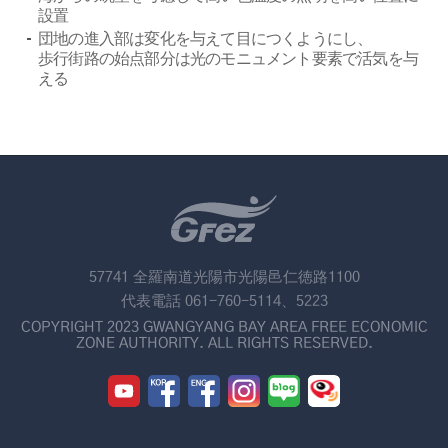
設置
団地の進入部は変化を与えて目につくようにし、
歩行街路の始点部分は光のモニュメント要素で活気を与
える
57741 全羅南道光陽市光陽邑仁徳路1100
代表電話 061-760-5114、5223
COPYRIGHT 2023 GWANGYANG BAY AREA FREE ECONOMIC
ZONE AUTHORITY. ALL RIGHTS RESERVED.