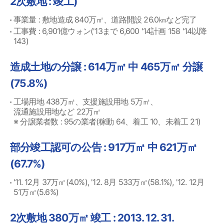
2次敷地 : 竣工)
事業量 : 敷地造成 840万㎡、道路開設 26.0㎞など完了
工事費 : 6,901億ウォン('13まで 6,600 '14計画 158 '14以降
143)
造成土地の分譲 : 614万㎡ 中 465万㎡ 分譲
(75.8%)
工場用地 438万㎡、支援施設用地 5万㎡、
流通施設用地など 22万㎡
※ 分譲業者数 : 95の業者(稼動 64、着工 10、未着工 21)
部分竣工認可の公告 : 917万㎡ 中 621万㎡
(67.7%)
'11. 12月 37万㎡(4.0%), '12. 8月 533万㎡(58.1%), '12. 12月
51万㎡(5.6%)
2次敷地 380万㎡ 竣工 : 2013. 12. 31.