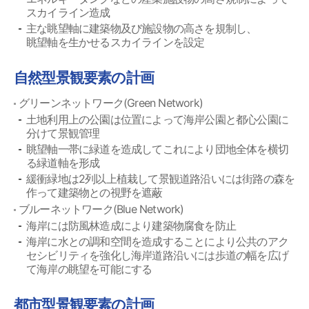
スカイライン造成
主な眺望軸に建築物及び施設物の高さを規制し、
眺望軸を生かせるスカイラインを設定
自然型景観要素の計画
グリーンネットワーク(Green Network)
土地利用上の公園は位置によって海岸公園と都心公園に
分けて景観管理
眺望軸一帯に緑道を造成してこれにより団地全体を横切
る緑道軸を形成
緩衝緑地は2列以上植栽して景観道路沿いには街路の森を
作って建築物との視野を遮蔽
ブルーネットワーク(Blue Network)
海岸には防風林造成により建築物腐食を防止
海岸に水との調和空間を造成することにより公共のアク
セシビリティを強化し海岸道路沿いには歩道の幅を広げ
て海岸の眺望を可能にする
都市型景観要素の計画