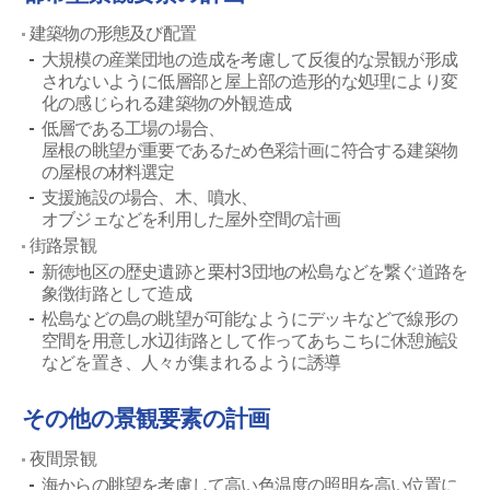
建築物の形態及び配置
大規模の産業団地の造成を考慮して反復的な景観が形成
されないように低層部と屋上部の造形的な処理により変
化の感じられる建築物の外観造成
低層である工場の場合、
屋根の眺望が重要であるため色彩計画に符合する建築物
の屋根の材料選定
支援施設の場合、木、噴水、
オブジェなどを利用した屋外空間の計画
街路景観
新徳地区の歴史遺跡と栗村3団地の松島などを繋ぐ道路を
象徴街路として造成
松島などの島の眺望が可能なようにデッキなどで線形の
空間を用意し水辺街路として作ってあちこちに休憩施設
などを置き、人々が集まれるように誘導
その他の景観要素の計画
夜間景観
海からの眺望を考慮して高い色温度の照明を高い位置に