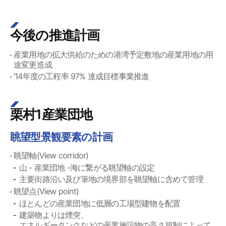
今後の推進計画
産業用地の拡大供給のための港湾予定敷地の産業用地の用
途変更造成
’14年度の工程率 97% 達成目標事業推進
栗村1産業団地
眺望型景観要素の計画
眺望軸(View corridor)
山 - 産業団地 -海に繋がる眺望軸の設定
主要街路沿い及び筆地の境界部を眺望軸に含めて管理
眺望点(View point)
ほとんどの産業団地に低層の工場型建物を配置
建築物よりは煙突、
エネルギータンクなどの産業施設物の高さ規制によって