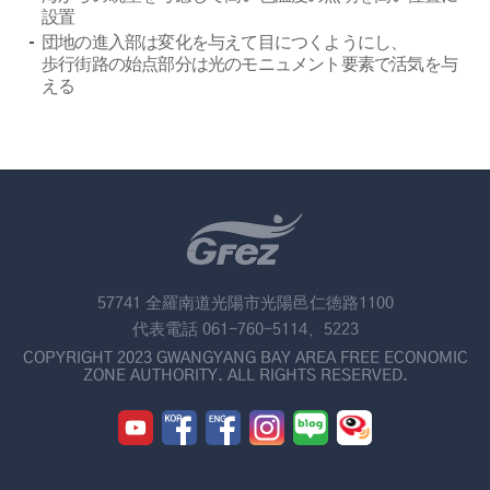
設置
団地の進入部は変化を与えて目につくようにし、
歩行街路の始点部分は光のモニュメント要素で活気を与
える
57741 全羅南道光陽市光陽邑仁徳路1100
代表電話 061-760-5114、5223
COPYRIGHT 2023 GWANGYANG BAY AREA FREE ECONOMIC
ZONE AUTHORITY. ALL RIGHTS RESERVED.