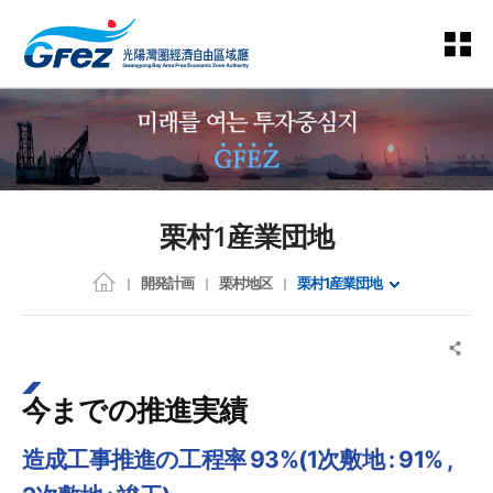
栗村1産業団地
開発計画
栗村地区
栗村1産業団地
今までの推進実績
造成工事推進の工程率 93%(1次敷地 : 91% ,