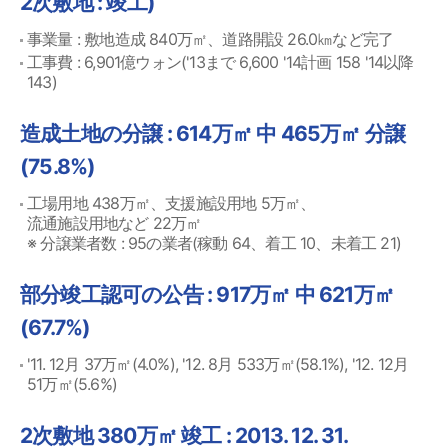
2次敷地 : 竣工)
事業量 : 敷地造成 840万㎡、道路開設 26.0㎞など完了
工事費 : 6,901億ウォン('13まで 6,600 '14計画 158 '14以降
143)
造成土地の分譲 : 614万㎡ 中 465万㎡ 分譲
(75.8%)
工場用地 438万㎡、支援施設用地 5万㎡、
流通施設用地など 22万㎡
※ 分譲業者数 : 95の業者(稼動 64、着工 10、未着工 21)
部分竣工認可の公告 : 917万㎡ 中 621万㎡
(67.7%)
'11. 12月 37万㎡(4.0%), '12. 8月 533万㎡(58.1%), '12. 12月
51万㎡(5.6%)
2次敷地 380万㎡ 竣工 : 2013. 12. 31.